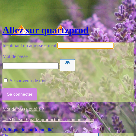
Allez sur quartzprod
Identifiant ou adresse e-mail
Mot de passe
Se souvenir de moi
Mot de passe oublié ?
← Aller sur Quartz-productions-communication
Politique de confidentialité