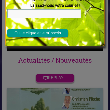
à l'occasion de la sortie de son
Laissez-nous votre courriel !
nouveau livre :
Grande Salle de concert 6MIC
Veuillez laisser ce champ vide.
en savoir plus
Actualités / Nouveautés
REPLAY !!