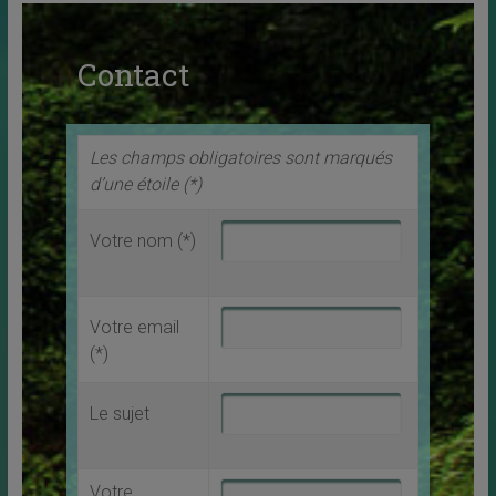
Contact
Les champs obligatoires sont marqués
d’une étoile (*)
Votre nom (*)
Votre email
(*)
Le sujet
Votre