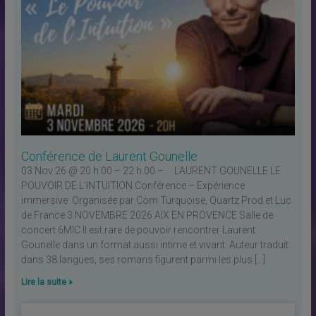
Conférence de Laurent Gounelle
03 Nov 26 @ 20 h 00 – 22 h 00 – LAURENT GOUNELLE LE
POUVOIR DE L’INTUITION Conférence – Expérience
immersive Organisée par Com Turquoise, Quartz Prod et Luc
de France 3 NOVEMBRE 2026 AIX EN PROVENCE Salle de
concert 6MIC Il est rare de pouvoir rencontrer Laurent
Gounelle dans un format aussi intime et vivant. Auteur traduit
dans 38 langues, ses romans figurent parmi les plus […]
Lire la suite »