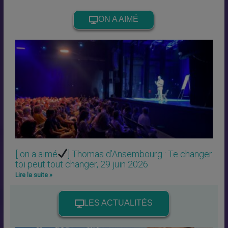
ON A AIMÉ
[ on a aimé
] Thomas d’Ansembourg : Te changer
toi peut tout changer, 29 juin 2026
Lire la suite »
LES ACTUALITÉS