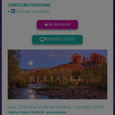
CHRISTIAN PERRONNE
»
Écoutez un extrait
Je découvre
RENDEZ-VOUS
Lise Côté nous invite en Arizona — octobre 2026
Hotel Le Galice 16 MAI 26 - en savoir plus