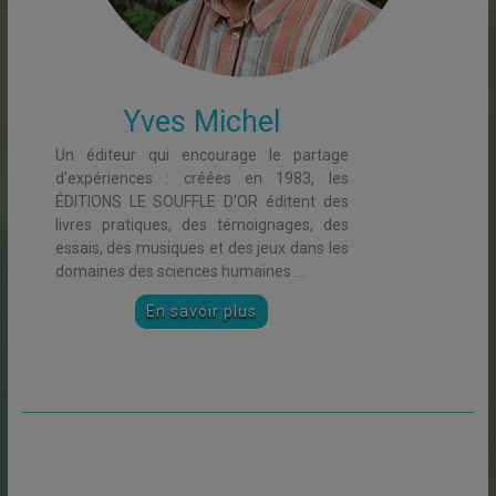
Thomas
D'Ansembourg
Comme avocat il a pu constater que la
plupart de nos conflits naissent de
malentendus et que ceux-ci résultent
souvent d’une combinaison de mal-
exprimé (non dit-mal dit) et de mal
écouté....
En savoir plus