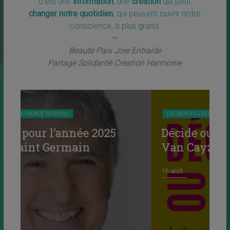
c’est une
information
, une
création
qui peut
changer notre quotidien
, qui peuvent ouvrir notre
conscience, à plus grand.
—
Beauté Paix Joie Entraide
Partage Solidarité Création Harmonie
LES MERVEILLES DU MONDE NOUVEAU
LIVRES
5
Décide ou décède par Karine
Van Cayzeele
16 août