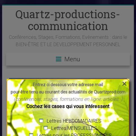
Quartz-productions-
communication
Conférences, Stages, Formations, Evènements : dans le
BIEN-ÊTRE ET LE DEVELOPPEMENT PERSONNEL
Menu
×
Entrez ci dessous votre adresse mail
pour être tenu au courant des actualités de Quartzprod.com
(conférences, stages, formations en ligne, articles..)
Cochez les cases qui vous intéressent
LAURENT GOUNELLE -
CONFERENCE - AIX en PCE -
Lettres HEBDOMADAIRES
3 NOVEMBRE
Lettres MENSUELLES
Lettres pour les PROFESSIONNELS