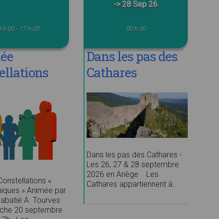
-> 28 Sep 26
 h 00 - 17 h 00
00 h 00
née
Dans les pas des
ellations
Cathares
ynamiques
Dans les pas des Cathares -
Les 26, 27 & 28 septembre
2026 en Ariège Les
onstellations «
Cathares appartiennent à...
iques » Animée par
abatié A Tourves
che 20 septembre