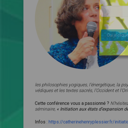
Veuillez lais
les philosophies yogiques, l’énergétique, la p
védiques et les textes sacrés, l’Occident et l’Or
Cette conférence vous a passionné ?
N’hésitez
séminaire,
« Initiation aux états d’expansion de
Infos :
https://catherinehenryplessier.fr/initi