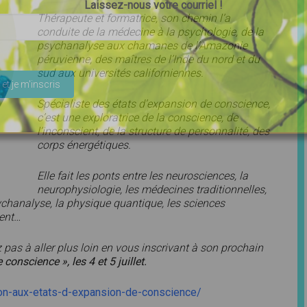
Laissez-nous votre courriel !
Thérapeute et formatrice, son chemin l’a
conduite de la médecine à la psychologie, de la
psychanalyse aux chamanes de l’Amazonie
péruvienne, des maîtres de l’Inde du nord et du
ser ce champ vide.
sud aux universités californiennes.
Spécialiste des états d’expansion de conscience,
c’est une exploratrice de la conscience, de
l’inconscient, de la structure de personnalité, des
corps énergétiques.
Elle fait les ponts entre les neurosciences, la
neurophysiologie, les médecines traditionnelles,
sychanalyse, la physique quantique, les sciences
ient…
 pas à aller plus loin en vous inscrivant à son prochain
 conscience », les 4 et 5 juillet.
ation-aux-etats-d-expansion-de-conscience/