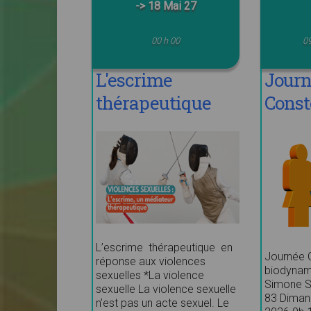
-> 18 Mai 27
00 h 00
09
L'escrime
Jour
thérapeutique
Const
Biod
L’escrime thérapeutique en
Journée C
réponse aux violences
biodynam
sexuelles *La violence
Simone S
sexuelle La violence sexuelle
83 Diman
n’est pas un acte sexuel. Le