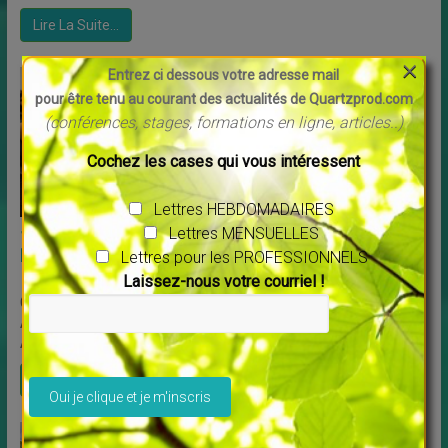
Lire La Suite…
×
Entrez ci dessous votre adresse mail
pour être tenu au courant des actualités de Quartzprod.com
(conférences, stages, formations en ligne, articles..)
Cochez les cases qui vous intéressent
Lettres HEBDOMADAIRES
Lettres MENSUELLES
13 BOUCHES DU RHÔNE “Espace Chrysalis”
EGUILLES (AIX EN PROVENCE)
Lettres pour les PROFESSIONNELS
Laissez-nous votre courriel !
CENTRE Espace CHRYSALYS Téléphone : 06 07 29 35 28
Adresse : Impasse OPALINE, 2090 A Route de Loqui Bat.
A – 2ème étage – 13510 Éguilles ...
Veuillez laisser ce champ vide.
Lire La Suite…