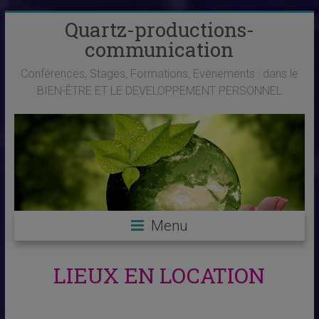
Skip
Quartz-productions-
to
communication
content
Conférences, Stages, Formations, Evènements : dans le
BIEN-ÊTRE ET LE DEVELOPPEMENT PERSONNEL
Menu
LIEUX EN LOCATION