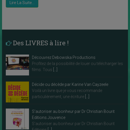
Lire La Suite…
Des LIVRES à lire !
Découvrez Debowska Productions
Profitez de la possibilité de louer ou télécharger les
films. Tous
[…]
Décide ou décède par Karine Van Cayzeele
Voilà un livre que je vous recommande
particulièrement, une écriture
[…]
S’autoriser au bonheur par Dr Christian Bourit
Editions Jouvence
S’autoriser au bonheur par Dr Christian Bourit
Editions
[…]