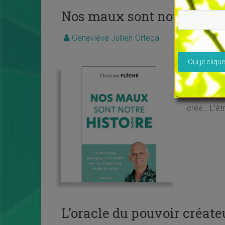
Nos maux sont notre histo
Geneviève Jullien-Ortega
BLOGUE
,
L
Veuillez lais
Nos maux so
Leduc « J’
mon passé,
créé… L’êtr
L’oracle du pouvoir créate