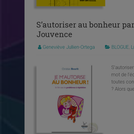
S’autoriser au bonheur par
Jouvence
Geneviève Jullien-Ortega
BLOGUE
,
L
S’autorise
mot de l’é
toutes con
? Alors que