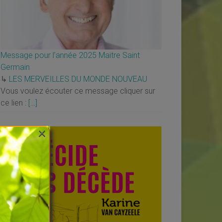
Message pour l’année 2025 Maitre Saint
Germain
↳
LES MERVEILLES DU MONDE NOUVEAU
Vous voulez écouter ce message cliquer sur
ce lien :
[…]
×