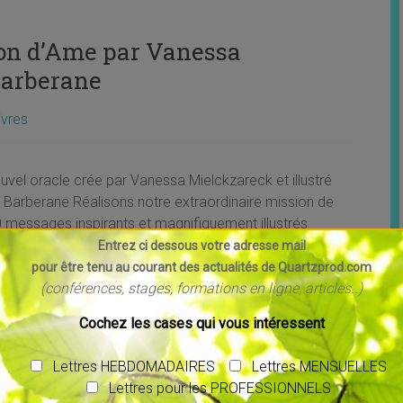
sion d’Ame par Vanessa
Barberane
ivres
ouvel oracle crée par Vanessa Mielckzareck et illustré
te Barberane Réalisons notre extraordinaire mission de
60 messages inspirants et magnifiquement illustrés
racle de la Mission d’Âme répondent à un besoin
Entrez ci dessous votre adresse mail
’aligner notre vie
pour être tenu au courant des actualités de Quartzprod.com
(conférences, stages, formations en ligne, articles..)
Cochez les cases qui vous intéressent
Lettres HEBDOMADAIRES
Lettres MENSUELLES
Lettres pour les PROFESSIONNELS