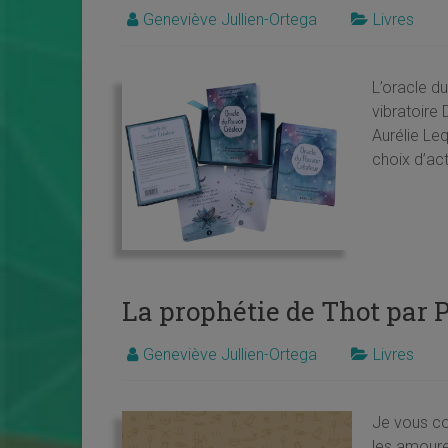
Geneviève Jullien-Ortega
Livres
L’oracle d
vibratoire 
Aurélie Leq
choix d’ac
La prophétie de Thot par 
Geneviève Jullien-Ortega
Livres
Je vous con
les amoureu