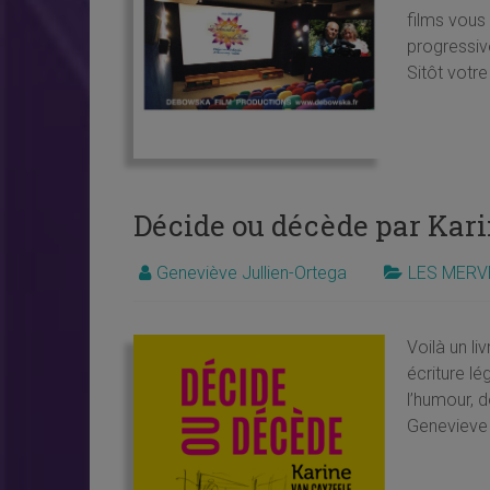
films vous
progressiv
Sitôt vot
Décide ou décède par Kar
Geneviève Jullien-Ortega
LES MERV
Voilà un l
écriture lé
l’humour, de
Geneviev