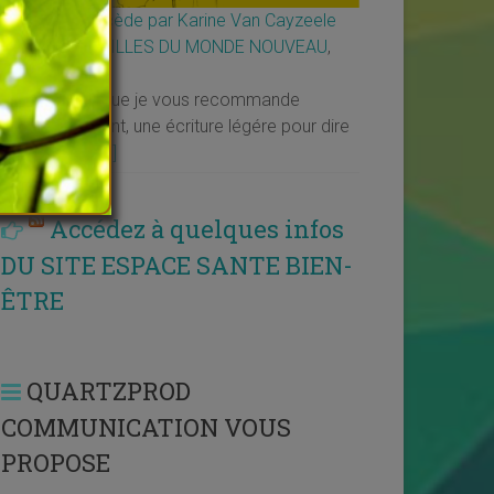
Décide ou décède par Karine Van Cayzeele
↳
LES MERVEILLES DU MONDE NOUVEAU
,
Livres
Voilà un livre que je vous recommande
particulièrement, une écriture légére pour dire
ce qui est si
[…]
Accédez à quelques infos
DU SITE ESPACE SANTE BIEN-
ÊTRE
QUARTZPROD
COMMUNICATION VOUS
PROPOSE