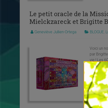
Le petit oracle de la Mis
Mielckzareck et Brigitte 
Geneviève Jullien-Ortega
BLOGUE
,
L
Voici un n
par Brigit
vie ! Les 
du petit O
essentiel d