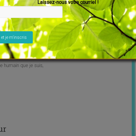
Laissez-nous votre courriel !
ire
ivres
ser ce champ vide.
nt notre histoire écrit par Christian Flèche aux Editions
ai créé le Décodage Biologique. Si vous aviez eu ma vie,
 mes expériences, mes parents, c’est vous qui l’auriez
e humain que je suis,
ur