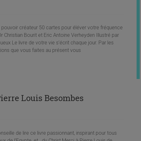
u pouvoir créateur 50 cartes pour éléver votre fréquence
Dr Christian Bourit et Eric Antoine Verheyden Illustré par
ueux Le livre de votre vie s’écrit chaque jour. Par les
tions que vous faites au présent vous
Pierre Louis Besombes
seille de lire ce livre passionnant, inspirant pour tous
x de l’Egypte, et ..du Christ Merci à Pierre Louis de