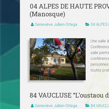
04 ALPES DE HAUTE PROV
(Manosque)
Geneviève Jullien-Ortega
04 ALPES
Une salle à
Conférenc
salle perm
conférence.
personnes 
toutes pra
84 VAUCLUSE “L’oustaou 
Geneviève Jullien-Ortega
84 VAUCL