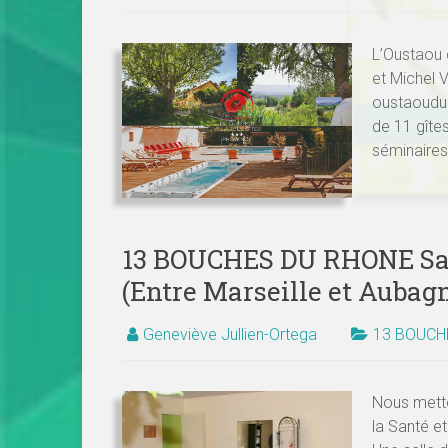
L’Oustaou 
et Michel 
Veuillez lais
oustaoudu
de 11 gîte
séminaires
13 BOUCHES DU RHONE Sal
(Entre Marseille et Aubag
Geneviève Jullien-Ortega
13 BOUCH
Nous metto
la Santé e