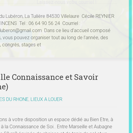
Laissez-nous votre courriel !
du Lubéron, La Tuilière 84530 Villelaure Cécile REYNIER
VINCENS Tel : 06 64 90 56 24 Courriel :
ser ce champ vide.
luberon@gmail.com Dans ce lieu d’accueil composé
s, vous pouvez organiser tout au long de l’année, des
, congrès, stages et
le Connaissance et Savoir
ne)
ES DU RHONE
,
LIEUX A LOUER
ns à votre disposition un espace dédié au Bien Etre, à
t à la Connaissance de Soi.. Entre Marseille et Aubagne