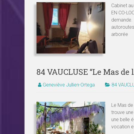
Cabinet au
EN CO-LOCA
demande. P
autoroutes
arborée
84 VAUCLUSE “Le Mas de l
Geneviève Jullien-Ortega
84 VAUCL
Le Mas de 
trouve une
une belle é
vocation es