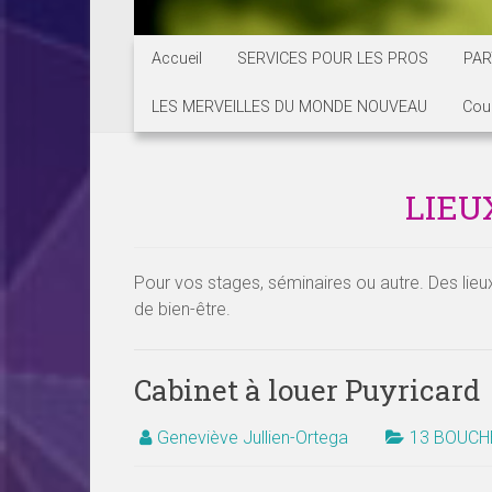
Accueil
SERVICES POUR LES PROS
PAR
LES MERVEILLES DU MONDE NOUVEAU
Cou
LIEU
Pour vos stages, séminaires ou autre. Des lieu
de bien-être.
Cabinet à louer Puyricard
Geneviève Jullien-Ortega
13 BOUCH