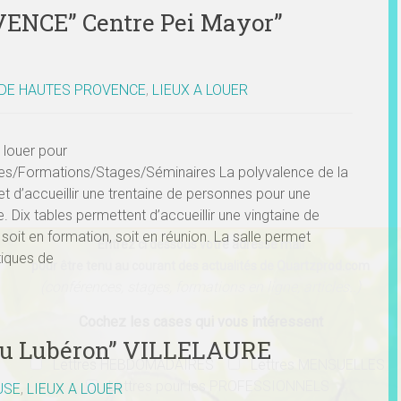
ENCE” Centre Pei Mayor”
 DE HAUTES PROVENCE
,
LIEUX A LOUER
 louer pour
es/Formations/Stages/Séminaires La polyvalence de la
et d’accueillir une trentaine de personnes pour une
 Dix tables permettent d’accueillir une vingtaine de
soit en formation, soit en réunion. La salle permet
Entrez ci dessous votre adresse mail
tiques de
pour être tenu au courant des actualités de Quartzprod.com
(conférences, stages, formations en ligne, articles..)
Cochez les cases qui vous intéressent
du Lubéron” VILLELAURE
Lettres HEBDOMADAIRES
Lettres MENSUELLES
Lettres pour les PROFESSIONNELS
USE
,
LIEUX A LOUER