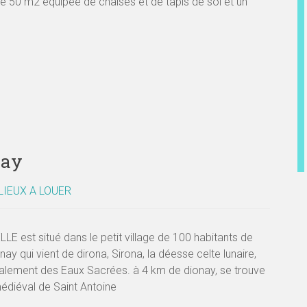
de 50 m2 équipée de chaises et de tapis de sol et un
nay
LIEUX A LOUER
E est situé dans le petit village de 100 habitants de
nay qui vient de dirona, Sirona, la déesse celte lunaire,
lement des Eaux Sacrées. à 4 km de dionay, se trouve
médiéval de Saint Antoine