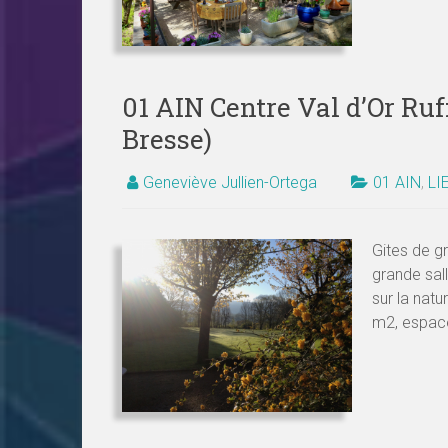
01 AIN Centre Val d’Or Ru
Bresse)
Geneviève Jullien-Ortega
01 AIN
,
LI
Gites de g
grande sal
sur la nat
m2, espac