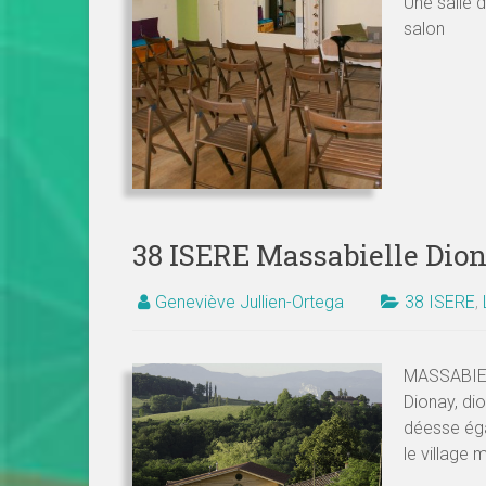
Une salle 
salon
38 ISERE Massabielle Dio
Geneviève Jullien-Ortega
38 ISERE
,
MASSABIELL
Dionay, dio
déesse éga
le village 