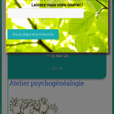
Laissez-nous votre courriel !
LAURENT GOUNELLE LE POUVOIR DE L'INTUITION
Conférence – Expérience immersive Organisée par
Com Turquoise, Quartz Prod et Luc...
Veuillez laisser ce champ vide.
14 Nov 26
-> 15 Nov 26
00 h 00
Atelier psychogénéalogie