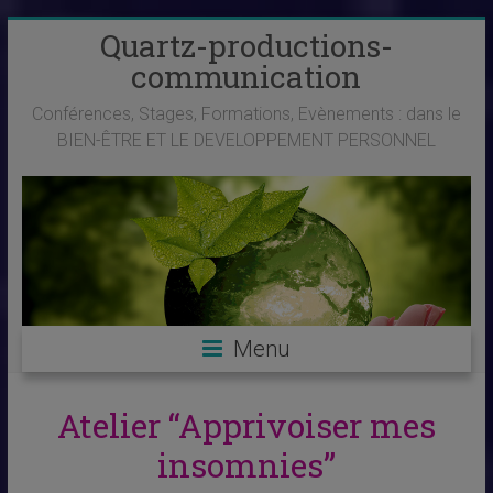
Skip
Quartz-productions-
to
communication
content
Conférences, Stages, Formations, Evènements : dans le
BIEN-ÊTRE ET LE DEVELOPPEMENT PERSONNEL
Menu
Atelier “Apprivoiser mes
insomnies”