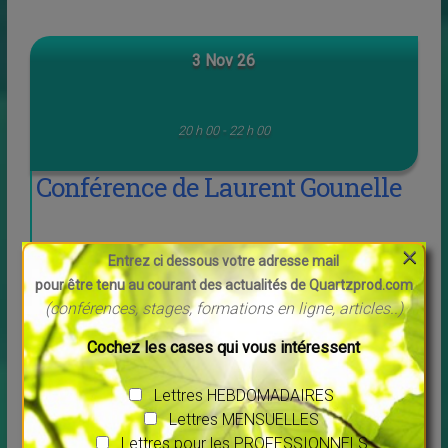
3 Nov 26
20 h 00 - 22 h 00
Conférence de Laurent Gounelle
×
Entrez ci dessous votre adresse mail
pour être tenu au courant des actualités de Quartzprod.com
(conférences, stages, formations en ligne, articles..)
Cochez les cases qui vous intéressent
Lettres HEBDOMADAIRES
Lettres MENSUELLES
Lettres pour les PROFESSIONNELS