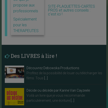
propose aux
SITE-PLAQUETTES-CARTES
PROS et autres conseils :
professionnels
c’est ici !
Spécialement
pour les
THERAPEUTES
Des LIVRES à lire !
Découvrez Debowska Productions
Profitez de la possibilité de louer ou télécharger les
films. Tous
[…]
Décide ou décède par Karine Van Cayzeele
Voilà un livre que je vous recommande
particulièrement, une écriture
[…]