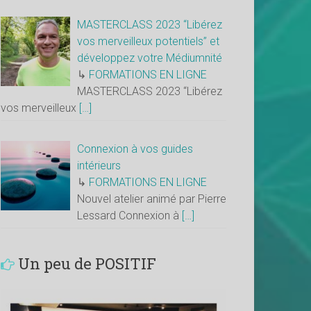
MASTERCLASS 2023 “Libérez
vos merveilleux potentiels” et
développez votre Médiumnité
↳
FORMATIONS EN LIGNE
MASTERCLASS 2023 “Libérez
vos merveilleux
[…]
Connexion à vos guides
intérieurs
↳
FORMATIONS EN LIGNE
Nouvel atelier animé par Pierre
Lessard Connexion à
[…]
Un peu de POSITIF