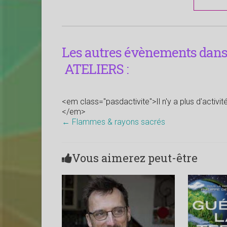
Les autres évènements dans 
ATELIERS :
<em class="pasdactivite">Il n'y a plus d'activi
</em>
←
Flammes & rayons sacrés
Vous aimerez peut-être