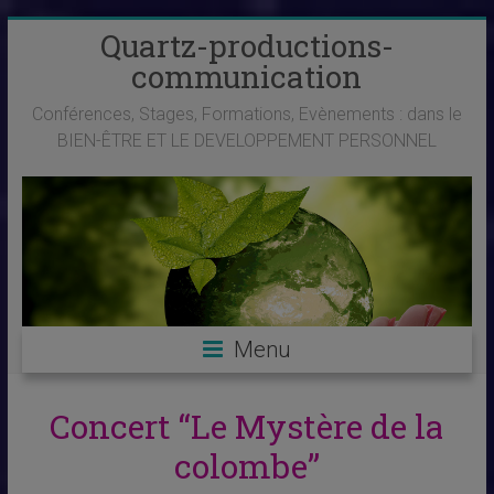
Skip
Quartz-productions-
to
communication
content
Conférences, Stages, Formations, Evènements : dans le
BIEN-ÊTRE ET LE DEVELOPPEMENT PERSONNEL
Menu
Concert “Le Mystère de la
colombe”