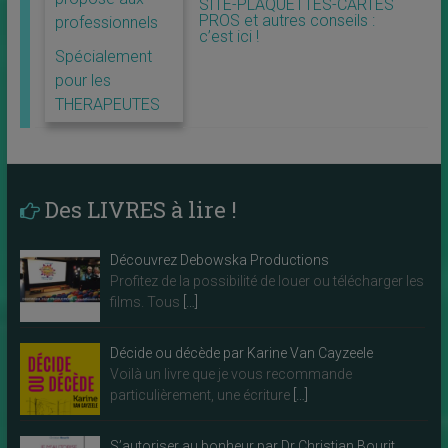
SITE-PLAQUETTES-CARTES
PROS et autres conseils :
professionnels
c’est ici !
Spécialement
pour les
THERAPEUTES
Des LIVRES à lire !
Découvrez Debowska Productions
Profitez de la possibilité de louer ou télécharger les
films. Tous
[…]
Décide ou décède par Karine Van Cayzeele
Voilà un livre que je vous recommande
particulièrement, une écriture
[…]
S’autoriser au bonheur par Dr Christian Bourit