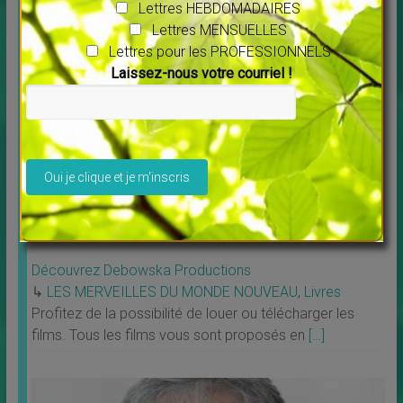
Lettres HEBDOMADAIRES
Lettres MENSUELLES
Un peu de POSITIF
Lettres pour les PROFESSIONNELS
Laissez-nous votre courriel !
Veuillez laisser ce champ vide.
Découvrez Debowska Productions
↳
LES MERVEILLES DU MONDE NOUVEAU
,
Livres
Profitez de la possibilité de louer ou télécharger les
films. Tous les films vous sont proposés en
[…]