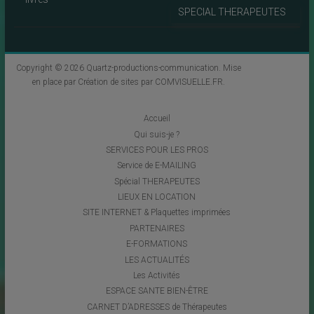
SPECIAL THERAPEUTES
Copyright © 2026
Quartz-productions-communication
. Mise
en place par
Création de sites par COMVISUELLE.FR
.
Accueil
Qui suis-je ?
SERVICES POUR LES PROS
Service de E-MAILING
Spécial THERAPEUTES
LIEUX EN LOCATION
SITE INTERNET & Plaquettes imprimées
PARTENAIRES
E-FORMATIONS
LES ACTUALITÉS
Les Activités
ESPACE SANTE BIEN-ÊTRE
CARNET D’ADRESSES de Thérapeutes