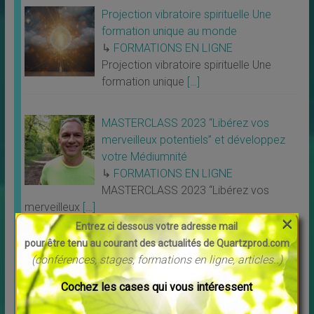
Projection vibratoire spirituelle Une
formation unique au monde
↳
FORMATIONS EN LIGNE
Projection vibratoire spirituelle Une
formation unique
[…]
MASTERCLASS 2023 “Libérez vos
merveilleux potentiels” et développez
votre Médiumnité
↳
FORMATIONS EN LIGNE
MASTERCLASS 2023 “Libérez vos
merveilleux
[…]
×
Entrez ci dessous votre adresse mail
pour être tenu au courant des actualités de Quartzprod.com
Connexion à vos guides intérieurs
(conférences, stages, formations en ligne, articles..)
↳
FORMATIONS EN LIGNE
Nouvel atelier animé par Pierre Lessard
Cochez les cases qui vous intéressent
Connexion à
[…]