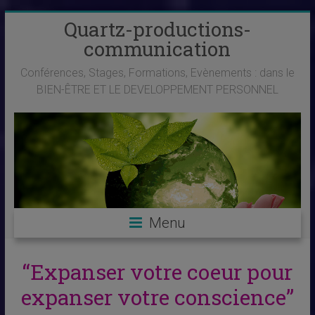
Skip
Quartz-productions-
to
communication
content
Conférences, Stages, Formations, Evènements : dans le
BIEN-ÊTRE ET LE DEVELOPPEMENT PERSONNEL
Menu
“Expanser votre coeur pour
expanser votre conscience”