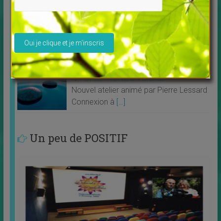
votre Médiumnité
↳
FORMATIONS EN LIGNE
MASTERCLASS 2023 “Libérez vos
Veuillez laisser ce champ vide.
merveilleux
[…]
Connexion à vos guides intérieurs
↳
FORMATIONS EN LIGNE
Nouvel atelier animé par Pierre Lessard
Connexion à
[…]
Un peu de POSITIF