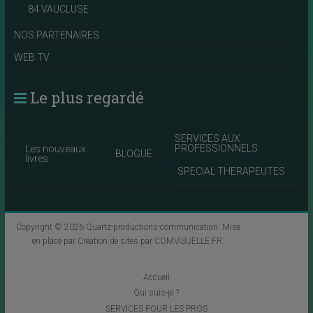
84 VAUCLUSE
NOS PARTENAIRES
WEB TV
Le plus regardé
SERVICES AUX
PROFESSIONNELS
Les nouveaux
BLOGUE
livres
SPECIAL THERAPEUTES
Copyright © 2026
Quartz-productions-communication
. Mise
en place par
Création de sites par COMVISUELLE.FR
.
Accueil
Qui suis-je ?
SERVICES POUR LES PROS