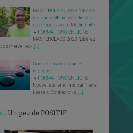
MASTERCLASS 2023 “Libérez
vos merveilleux potentiels” et
développez votre Médiumnité
↳
FORMATIONS EN LIGNE
MASTERCLASS 2023 “Libérez
vos merveilleux
[…]
Connexion à vos guides
intérieurs
↳
FORMATIONS EN LIGNE
Nouvel atelier animé par Pierre
Lessard Connexion à
[…]
Un peu de POSITIF