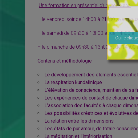
Une formation en présentiel d’un week-end
– le vendredi soir de 14h00 à 21h00 avec pau
Veuillez lais
– le samedi de 09h30 à 13h00 et de 14h00 à 
– le dimanche de 09h30 à 13h00 et de 14h00 
Contenu et méthodologie
Le développement des éléments essentiels
La respiration kundalinique
L’élévation de conscience, maintien de sa 
Les expériences de contact de chaque dim
L’association des facultés à chaque dimen
Les possibilités créatrices et évolutives 
La relation entre les dimensions
Les états de pur amour, de totale conscien
La méditation et l’intériorisation