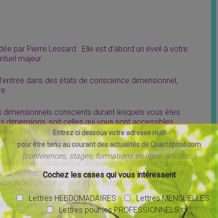
uidée par Pierre Lessard. Elle est d’abord un éveil à votre
rituel majeur.
’entrée dans des états de conscience dimensionnel,
re.
es dimensionnels conscients durant lesquels vous êtes
os dimensions, soit celles qui vous sont accessibles
 en place les pensées, les états, les attitudes et les
Entrez ci dessous votre adresse mail
de chaque dimension.
pour être tenu au courant des actualités de Quartzprod.com
(conférences, stages, formations en ligne, articles..)
 des états de conscience dimensionnel. Vous découvrirez
ez vos facultés et réaliserez l’éventail de leurs propres
Cochez les cases qui vous intéressent
 sensations de pur amour et de totale conscience.
Lettres HEBDOMADAIRES
Lettres MENSUELLES
d en cliquant sur ce lien
Lettres pour les PROFESSIONNELS