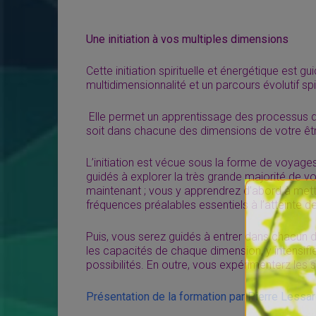
Une initiation à vos multiples dimensions
Cette initiation spirituelle et énergétique est g
multidimensionnalité et un parcours évolutif spi
Elle permet un apprentissage des processus d
soit dans chacune des dimensions de votre êt
L’initiation est vécue sous la forme de voyag
guidés à explorer la très grande majorité de v
maintenant ; vous y apprendrez d’abord à mettre
fréquences préalables essentiels à l’atteinte 
Puis, vous serez guidés à entrer dans chacun
les capacités de chaque dimension, y intensifier
possibilités. En outre, vous expérimenterz les
Présentation de la formation par Pierre Lessar