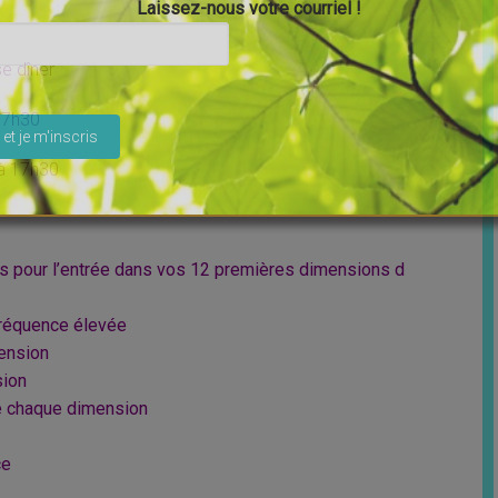
Laissez-nous votre courriel !
se dîner
ser ce champ vide.
17h30
à 17h30
 pour l’entrée dans vos 12 premières dimensions d
fréquence élevée
ension
sion
de chaque dimension
ce