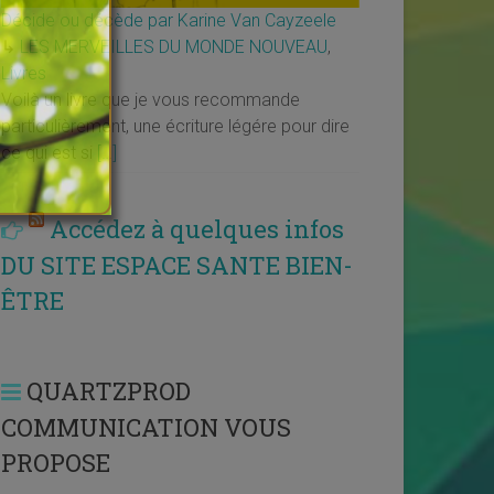
Décide ou décède par Karine Van Cayzeele
↳
LES MERVEILLES DU MONDE NOUVEAU
,
Livres
Voilà un livre que je vous recommande
particulièrement, une écriture légére pour dire
ce qui est si
[…]
Accédez à quelques infos
DU SITE ESPACE SANTE BIEN-
ÊTRE
QUARTZPROD
COMMUNICATION VOUS
PROPOSE