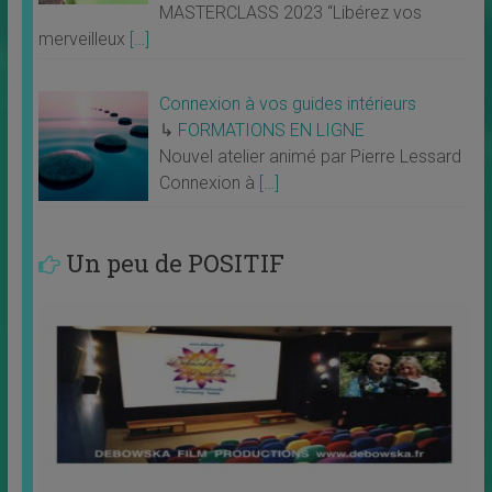
MASTERCLASS 2023 “Libérez vos
merveilleux
[…]
Connexion à vos guides intérieurs
↳
FORMATIONS EN LIGNE
Nouvel atelier animé par Pierre Lessard
Connexion à
[…]
Un peu de POSITIF