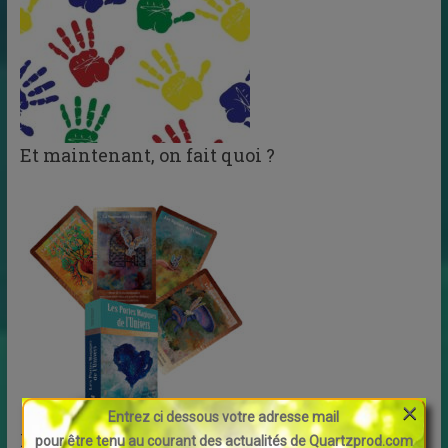
Et maintenant, on fait quoi ?
×
Entrez ci dessous votre adresse mail
Les Portes magiques de l’univers
pour être tenu au courant des actualités de Quartzprod.com