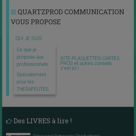
QUARTZPROD COMMUNICATION
VOUS PROPOSE
QUI JE SUIS
Ce que je
propose aux
SITE-PLAQUETTES-CARTES
PROS et autres conseils :
professionnels
c’est ici !
Spécialement
pour les
THERAPEUTES
Des LIVRES à lire !