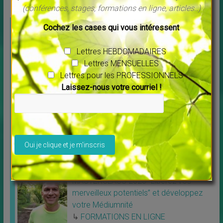
(conférences, stages, formations en ligne, articles..)
UNE QUESTION, UN RENSEIGNEMENT ?
Cochez les cases qui vous intéressent
Contactez moi par mail -
Lettres HEBDOMADAIRES
Lettres MENSUELLES
Lettres pour les PROFESSIONNELS
E-LEARNING
Laissez-nous votre courriel !
Projection vibratoire spirituelle Une
formation unique au monde
Veuillez laisser ce champ vide.
↳
FORMATIONS EN LIGNE
Projection vibratoire spirituelle Une
formation unique
[…]
MASTERCLASS 2023 “Libérez vos
merveilleux potentiels” et développez
votre Médiumnité
↳
FORMATIONS EN LIGNE