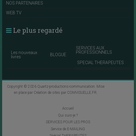
NOS PARTENAIRES
WEB TV
Le plus regardé
SERVICES AUX
PROFESSIONNELS
Les nouveaux
BLOGUE
livres
SPECIAL THERAPEUTES
Copyright © 2026
Quartz-productions-communication
. Mise
en place par
Création de sites par COMVISUELLE.FR
.
Accueil
Qui suis-je ?
SERVICES POUR LES PROS
Service de E-MAILING
Spécial THERAPEUTES