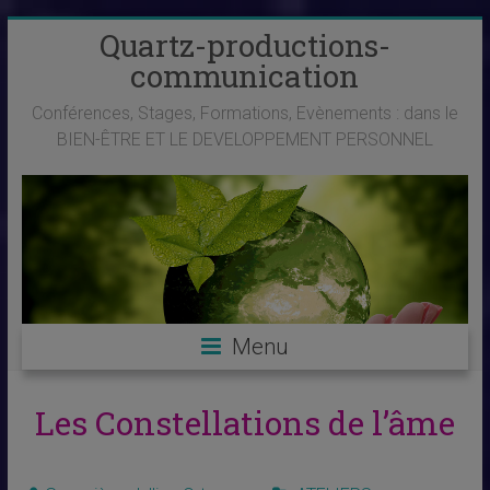
Skip
Quartz-productions-
to
communication
content
Conférences, Stages, Formations, Evènements : dans le
BIEN-ÊTRE ET LE DEVELOPPEMENT PERSONNEL
Menu
Les Constellations de l’âme