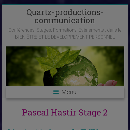
Skip
Quartz-productions-
to
communication
content
Conférences, Stages, Formations, Evènements : dans le
BIEN-ÊTRE ET LE DEVELOPPEMENT PERSONNEL
Menu
Pascal Hastir Stage 2