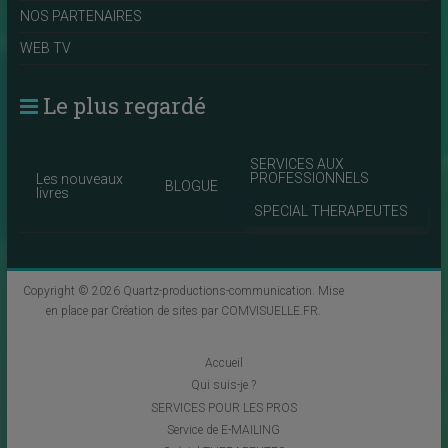
NOS PARTENAIRES
WEB TV
Le plus regardé
SERVICES AUX
PROFESSIONNELS
Les nouveaux
BLOGUE
livres
SPECIAL THERAPEUTES
Copyright © 2026
Quartz-productions-communication
. Mise
en place par
Création de sites par COMVISUELLE.FR
.
Accueil
Qui suis-je ?
SERVICES POUR LES PROS
Service de E-MAILING