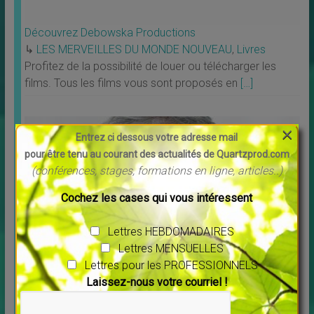
Découvrez Debowska Productions
↳
LES MERVEILLES DU MONDE NOUVEAU
,
Livres
Profitez de la possibilité de louer ou télécharger les
films. Tous les films vous sont proposés en
[…]
×
Entrez ci dessous votre adresse mail
pour être tenu au courant des actualités de Quartzprod.com
(conférences, stages, formations en ligne, articles..)
Cochez les cases qui vous intéressent
Lettres HEBDOMADAIRES
Lettres MENSUELLES
Message pour l’année 2025 Maitre Saint Germain
Lettres pour les PROFESSIONNELS
↳
LES MERVEILLES DU MONDE NOUVEAU
Laissez-nous votre courriel !
Vous voulez écouter ce message cliquer sur ce lien :
[…]