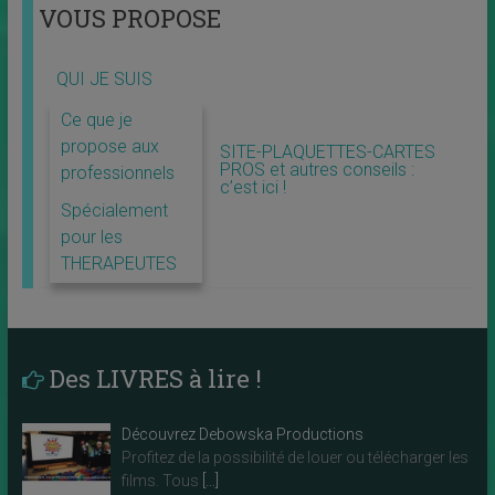
VOUS PROPOSE
QUI JE SUIS
Ce que je
propose aux
SITE-PLAQUETTES-CARTES
PROS et autres conseils :
professionnels
c’est ici !
Spécialement
pour les
THERAPEUTES
Des LIVRES à lire !
Découvrez Debowska Productions
Profitez de la possibilité de louer ou télécharger les
films. Tous
[…]