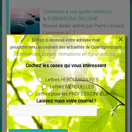
Connexion à vos guides intérieurs
↳
FORMATIONS EN LIGNE
Nouvel atelier animé par Pierre Lessard
Connexion à
[…]
×
Entrez ci dessous votre adresse mail
pour être tenu au courant des actualités de Quartzprod.com
Un peu de POSITIF
(conférences, stages, formations en ligne, articles..)
Cochez les cases qui vous intéressent
Lettres HEBDOMADAIRES
Lettres MENSUELLES
Lettres pour les PROFESSIONNELS
Laissez-nous votre courriel !
Veuillez laisser ce champ vide.
Découvrez Debowska Productions