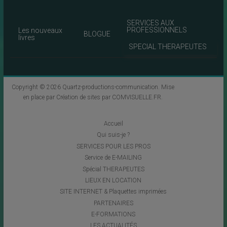
SERVICES AUX
PROFESSIONNELS
Les nouveaux
BLOGUE
livres
SPECIAL THERAPEUTES
Copyright © 2026
Quartz-productions-communication
. Mise
en place par
Création de sites par COMVISUELLE.FR
.
Accueil
Qui suis-je ?
SERVICES POUR LES PROS
Service de E-MAILING
Spécial THERAPEUTES
LIEUX EN LOCATION
SITE INTERNET & Plaquettes imprimées
PARTENAIRES
E-FORMATIONS
LES ACTUALITÉS