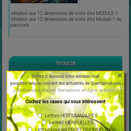
Initiation aux 12 dimensions de votre être MODULE 1
Initiation aux 12 dimensions de votre être Module 1 du
parcours...
10 Oct 26
×
Entrez ci dessous votre adresse mail
pour être tenu au courant des actualités de Quartzprod.com
00 h 00
(conférences, stages, formations en ligne, articles..)
Formation compléte et pratique
Cochez les cases qui vous intéressent
en Géobiologie
Lettres HEBDOMADAIRES
Lettres MENSUELLES
Lettres pour les PROFESSIONNELS