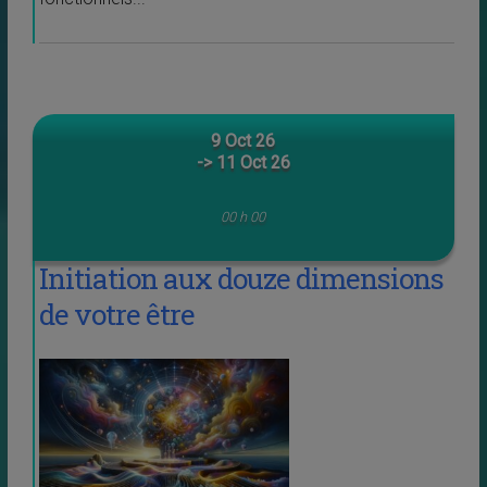
9 Oct 26
-> 11 Oct 26
00 h 00
Initiation aux douze dimensions
de votre être