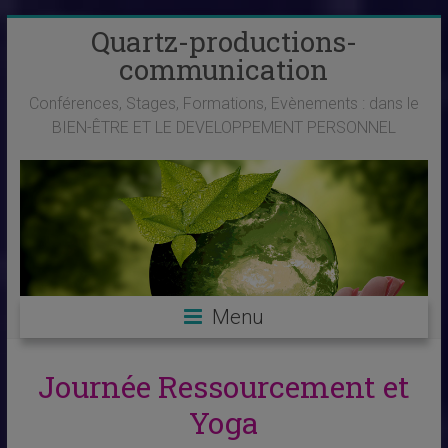
Skip
Quartz-productions-
to
communication
content
Conférences, Stages, Formations, Evènements : dans le
BIEN-ÊTRE ET LE DEVELOPPEMENT PERSONNEL
Menu
Journée Ressourcement et
Yoga