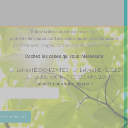
Entrez ci dessous votre adresse mail
pour être tenu au courant des actualités de Quartzprod.com
(conférences, stages, formations en ligne, articles..)
Cochez les cases qui vous intéressent
Lettres HEBDOMADAIRES
Lettres MENSUELLES
Lettres pour les PROFESSIONNELS
Laissez-nous votre courriel !
ser ce champ vide.