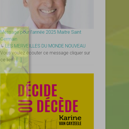
×
Message pour l’année 2025 Maitre Saint
Germain
↳
LES MERVEILLES DU MONDE NOUVEAU
Vous voulez écouter ce message cliquer sur
ce lien :
[…]