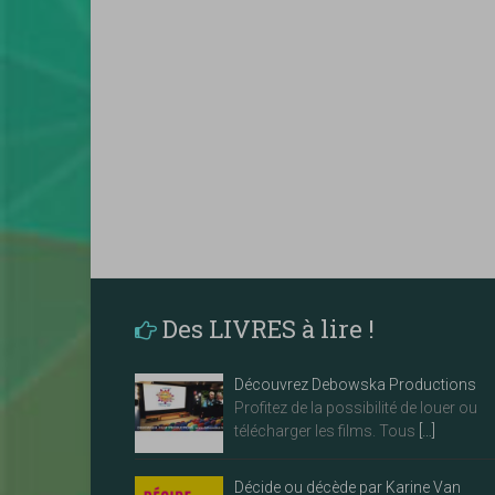
Des LIVRES à lire !
Découvrez Debowska Productions
Profitez de la possibilité de louer ou
télécharger les films. Tous
[…]
Décide ou décède par Karine Van