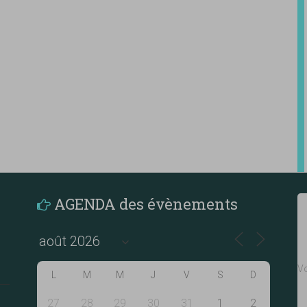
AGENDA des évènements
Vo
L
M
M
J
V
S
D
27
28
29
30
31
1
2