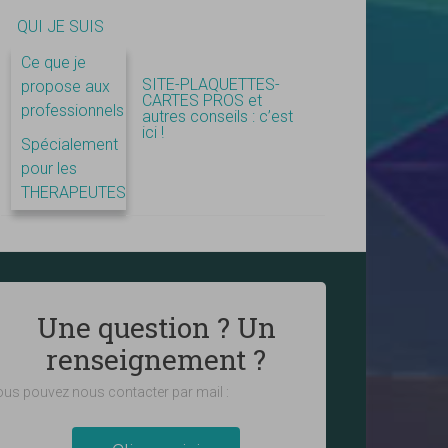
QUI JE SUIS
Ce que je
SITE-PLAQUETTES-
propose aux
CARTES PROS et
professionnels
autres conseils : c’est
ici !
Spécialement
pour les
THERAPEUTES
Une question ? Un
renseignement ?
us pouvez nous contacter par mail :