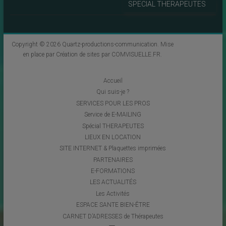
SPECIAL THERAPEUTES
Copyright © 2026
Quartz-productions-communication
. Mise
en place par
Création de sites par COMVISUELLE.FR
.
Accueil
Qui suis-je ?
SERVICES POUR LES PROS
Service de E-MAILING
Spécial THERAPEUTES
LIEUX EN LOCATION
SITE INTERNET & Plaquettes imprimées
PARTENAIRES
E-FORMATIONS
LES ACTUALITÉS
Les Activités
ESPACE SANTE BIEN-ÊTRE
CARNET D’ADRESSES de Thérapeutes