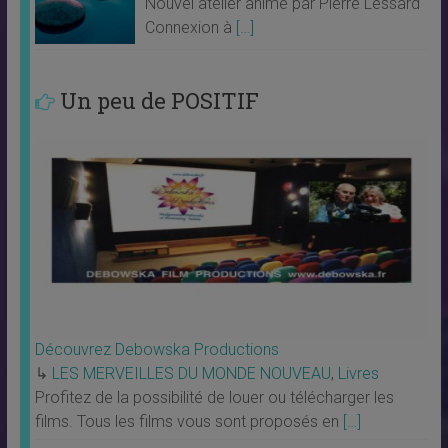
Nouvel atelier animé par Pierre Lessard
Connexion à
[…]
Un peu de POSITIF
Découvrez Debowska Productions
↳
LES MERVEILLES DU MONDE NOUVEAU
,
Livres
Profitez de la possibilité de louer ou télécharger les
films. Tous les films vous sont proposés en
[…]