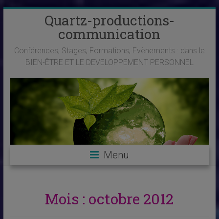
Skip
Quartz-productions-
to
communication
content
Conférences, Stages, Formations, Evènements : dans le
BIEN-ÊTRE ET LE DEVELOPPEMENT PERSONNEL
Menu
Mois :
octobre 2012