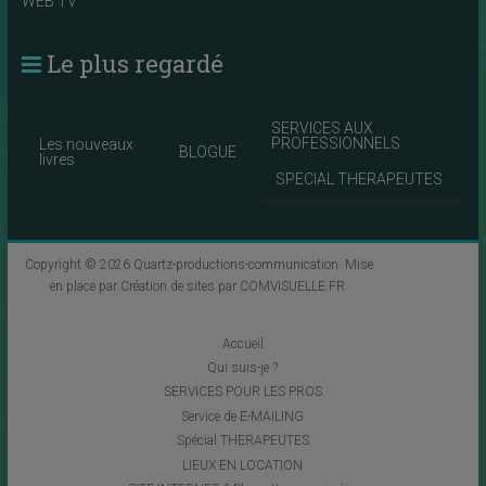
WEB TV
Le plus regardé
SERVICES AUX
PROFESSIONNELS
Les nouveaux
BLOGUE
livres
SPECIAL THERAPEUTES
Copyright © 2026
Quartz-productions-communication
. Mise
en place par
Création de sites par COMVISUELLE.FR
.
Accueil
Qui suis-je ?
SERVICES POUR LES PROS
Service de E-MAILING
Spécial THERAPEUTES
LIEUX EN LOCATION