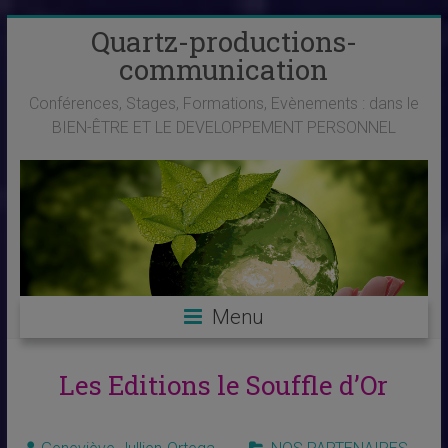
Skip
Quartz-productions-
to
communication
content
Conférences, Stages, Formations, Evènements : dans le
BIEN-ÊTRE ET LE DEVELOPPEMENT PERSONNEL
Menu
Les Editions le Souffle d’Or