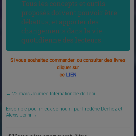
Tous les concepts et outils
proposés doivent pouvoir être
débattus, et apporter des
changements dans la vie
quotidienne des lecteurs.
Si vous souhaitez commander ou consulter des livres
cliquer sur
ce
LIEN
←
22 mars Journée Internationale de l’eau
Ensemble pour mieux se nourrir par Frédéric Denhez et
Alexis Jenni
→