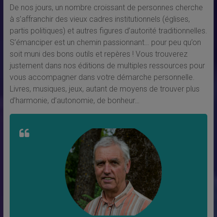
De nos jours, un nombre croissant de personnes cherche
à s’affranchir des vieux cadres institutionnels (églises,
partis politiques) et autres figures d’autorité traditionnelles.
S’émanciper est un chemin passionnant… pour peu qu’on
soit muni des bons outils et repères ! Vous trouverez
justement dans nos éditions de multiples ressources pour
vous accompagner dans votre démarche personnelle.
Livres, musiques, jeux, autant de moyens de trouver plus
d’harmonie, d’autonomie, de bonheur…