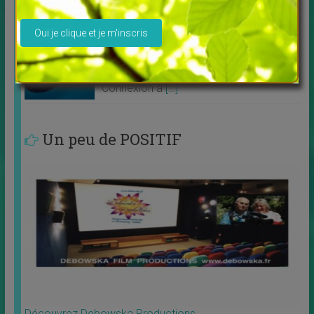
Veuillez laisser ce champ vide.
Connexion à vos guides intérieurs
↳
FORMATIONS EN LIGNE
Nouvel atelier animé par Pierre Lessard
Connexion à
[…]
Un peu de POSITIF
Découvrez Debowska Productions