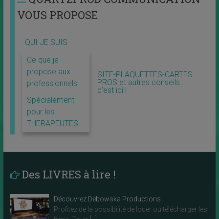
VOUS PROPOSE
QUI JE SUIS
Ce que je
propose aux
SITE-PLAQUETTES-CARTES
PROS et autres conseils :
professionnels
c’est ici !
Spécialement
pour les
THERAPEUTES
Des LIVRES à lire !
Découvrez Debowska Productions
Profitez de la possibilité de louer ou télécharger les