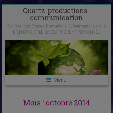
Skip
Quartz-productions-
to
communication
content
Conférences, Stages, Formations, Evènements : dans le
BIEN-ÊTRE ET LE DEVELOPPEMENT PERSONNEL
Menu
Mois :
octobre 2014