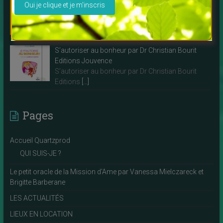
Décide ou décède par Karine Van Cayzeele
Voilà un livre que je vous recommande
particulièrement, une écriture
[…]
S’autoriser au bonheur par Dr Christian Bourit
Editions Jouvence
S’autoriser au bonheur par Dr Christian Bourit
Editions
[…]
Pages
Accueil Quartzprod
QUI SUIS-JE ?
Le petit oracle de la Mission d’Ame par Vanessa Mielczareck et
Brigitte Barberane
LES ACTUALITÉS
LIEUX EN LOCATION