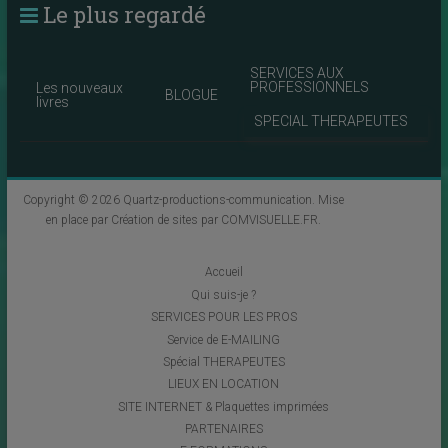
Le plus regardé
SERVICES AUX
PROFESSIONNELS
Les nouveaux
BLOGUE
livres
SPECIAL THERAPEUTES
Copyright © 2026
Quartz-productions-communication
. Mise
en place par
Création de sites par COMVISUELLE.FR
.
Accueil
Qui suis-je ?
SERVICES POUR LES PROS
Service de E-MAILING
Spécial THERAPEUTES
LIEUX EN LOCATION
SITE INTERNET & Plaquettes imprimées
PARTENAIRES