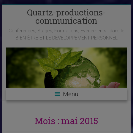
Skip
Quartz-productions-
to
communication
content
Conférences, Stages, Formations, Evènements : dans le
BIEN-ÊTRE ET LE DEVELOPPEMENT PERSONNEL
Menu
Mois :
mai 2015