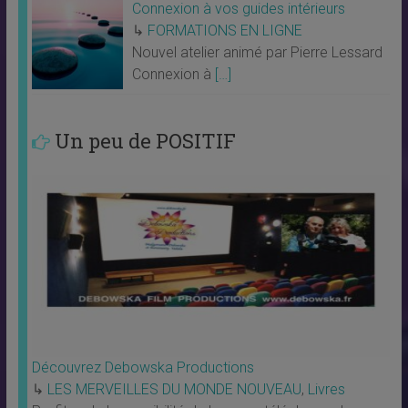
Connexion à vos guides intérieurs
↳
FORMATIONS EN LIGNE
Nouvel atelier animé par Pierre Lessard
Connexion à
[…]
Un peu de POSITIF
Découvrez Debowska Productions
↳
LES MERVEILLES DU MONDE NOUVEAU
,
Livres