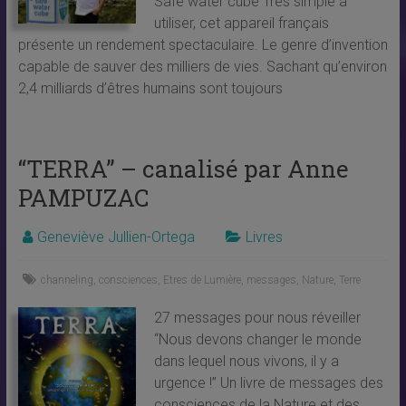
Safe water cube Très simple à
utiliser, cet appareil français
présente un rendement spectaculaire. Le genre d’invention
capable de sauver des milliers de vies. Sachant qu’environ
2,4 milliards d’êtres humains sont toujours
“TERRA” – canalisé par Anne
PAMPUZAC
Geneviève Jullien-Ortega
Livres
channeling
,
consciences
,
Etres de Lumière
,
messages
,
Nature
,
Terre
27 messages pour nous réveiller
“Nous devons changer le monde
dans lequel nous vivons, il y a
urgence !” Un livre de messages des
consciences de la Nature et des