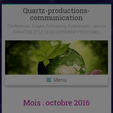
Skip
Quartz-productions-
to
communication
content
Conférences, Stages, Formations, Evènements : dans le
BIEN-ÊTRE ET LE DEVELOPPEMENT PERSONNEL
Menu
Mois :
octobre 2016