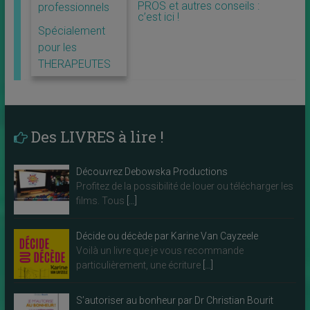
PROS et autres conseils :
professionnels
c’est ici !
Spécialement
pour les
THERAPEUTES
Des LIVRES à lire !
Découvrez Debowska Productions
Profitez de la possibilité de louer ou télécharger les
films. Tous
[…]
Décide ou décède par Karine Van Cayzeele
Voilà un livre que je vous recommande
particulièrement, une écriture
[…]
S’autoriser au bonheur par Dr Christian Bourit