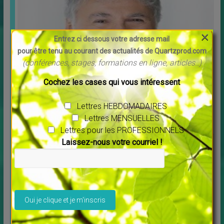
×
Entrez ci dessous votre adresse mail
pour être tenu au courant des actualités de Quartzprod.com
(conférences, stages, formations en ligne, articles..)
Cochez les cases qui vous intéressent
Message pour l’année 2025 Maitre Saint Germain
↳
LES MERVEILLES DU MONDE NOUVEAU
Lettres HEBDOMADAIRES
Vous voulez écouter ce message cliquer sur ce lien :
[…]
Lettres MENSUELLES
Lettres pour les PROFESSIONNELS
Laissez-nous votre courriel !
Veuillez laisser ce champ vide.