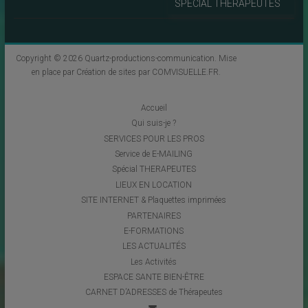
SPECIAL THERAPEUTES
Copyright © 2026
Quartz-productions-communication
. Mise
en place par
Création de sites par COMVISUELLE.FR
.
Accueil
Qui suis-je ?
SERVICES POUR LES PROS
Service de E-MAILING
Spécial THERAPEUTES
LIEUX EN LOCATION
SITE INTERNET & Plaquettes imprimées
PARTENAIRES
E-FORMATIONS
LES ACTUALITÉS
Les Activités
ESPACE SANTE BIEN-ÊTRE
CARNET D’ADRESSES de Thérapeutes