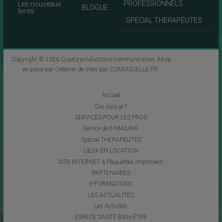
PROFESSIONNELS
Les nouveaux
BLOGUE
livres
SPECIAL THERAPEUTES
Copyright © 2026
Quartz-productions-communication
. Mise
en place par
Création de sites par COMVISUELLE.FR
.
Accueil
Qui suis-je ?
SERVICES POUR LES PROS
Service de E-MAILING
Spécial THERAPEUTES
LIEUX EN LOCATION
SITE INTERNET & Plaquettes imprimées
PARTENAIRES
E-FORMATIONS
LES ACTUALITÉS
Les Activités
ESPACE SANTE BIEN-ÊTRE