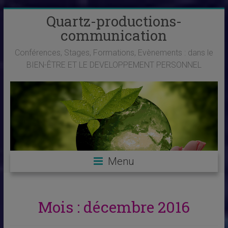
Skip
Quartz-productions-
to
communication
content
Conférences, Stages, Formations, Evènements : dans le
BIEN-ÊTRE ET LE DEVELOPPEMENT PERSONNEL
Menu
Mois :
décembre 2016