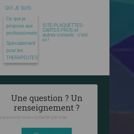
QUI JE SUIS
Ce que je
SITE-PLAQUETTES-
propose aux
CARTES PROS et
professionnels
autres conseils : c’est
ici !
Spécialement
pour les
THERAPEUTES
Une question ? Un
renseignement ?
us pouvez nous contacter par mail :