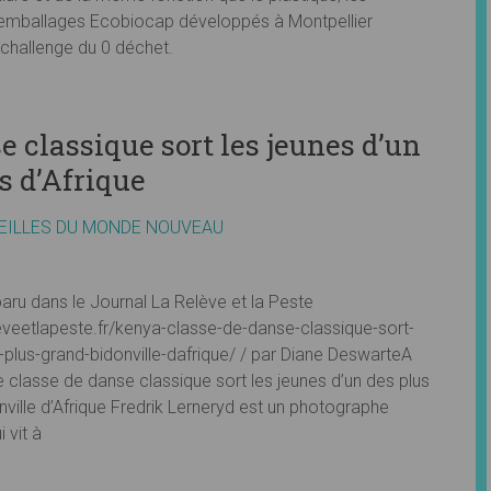
emballages Ecobiocap développés à Montpellier
e challenge du 0 déchet.
e classique sort les jeunes d’un
s d’Afrique
EILLES DU MONDE NOUVEAU
paru dans le Journal La Relève et la Peste
eleveetlapeste.fr/kenya-classe-de-danse-classique-sort-
-plus-grand-bidonville-dafrique/ / par Diane DeswarteA
e classe de danse classique sort les jeunes d’un des plus
nville d’Afrique Fredrik Lerneryd est un photographe
 vit à