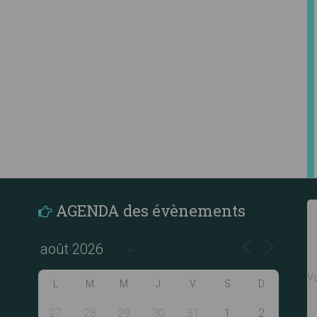
AGENDA des évènements
Vo
L
M
M
J
V
S
D
27
28
29
30
31
1
2