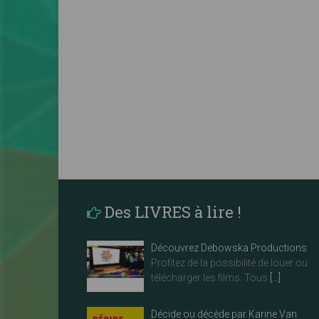
Des LIVRES à lire !
Découvrez Debowska Productions
Profitez de la possibilité de louer ou
télécharger les films. Tous
[…]
Décide ou décède par Karine Van