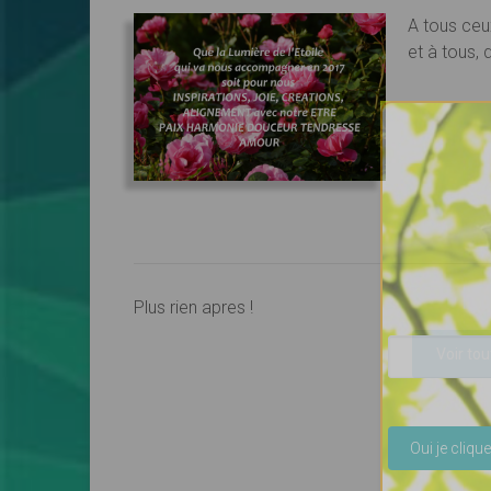
A tous ceu
et à tous, 
Plus rien apres !
Voir tou
Veuillez lais