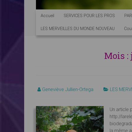
Accueil
SERVICES POUR LES PROS
PAR
LES MERVEILLES DU MONDE NOUVEAU
Cou
Mois :
Geneviève Jullien-Ortega
LES MERV
Un article 
http://lar
biodegrada
la même al