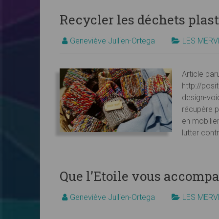
Recycler les déchets plas
Geneviève Jullien-Ortega
LES MERV
Article par
http://posi
design-voic
récupère p
en mobilier
lutter cont
Que l’Etoile vous accomp
Geneviève Jullien-Ortega
LES MERV