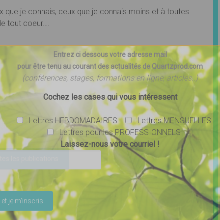
x que je connais, ceux que je connais moins et à toutes
de tout coeur….
Entrez ci dessous votre adresse mail
pour être tenu au courant des actualités de Quartzprod.com
(conférences, stages, formations en ligne, articles..)
Cochez les cases qui vous intéressent
Lettres HEBDOMADAIRES
Lettres MENSUELLES
Lettres pour les PROFESSIONNELS
Laissez-nous votre courriel !
tes les publications
ser ce champ vide.