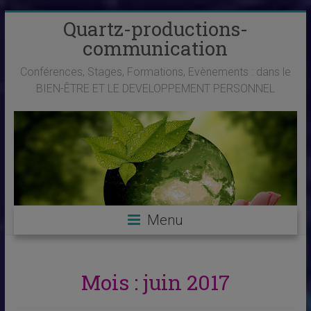
Skip
Quartz-productions-
to
communication
content
Conférences, Stages, Formations, Evènements : dans le
BIEN-ÊTRE ET LE DEVELOPPEMENT PERSONNEL
Menu
Mois :
juin 2017