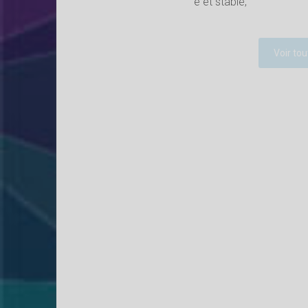
e et stable,
Voir tou