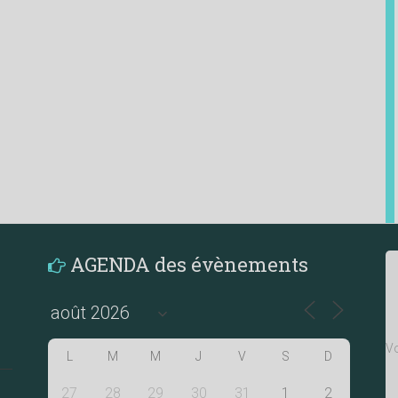
AGENDA des évènements
Vo
L
M
M
J
V
S
D
27
28
29
30
31
1
2