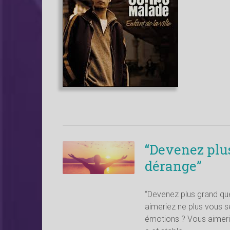
“Devenez plus
dérange”
“Devenez plus grand que
aimeriez ne plus vous 
émotions ? Vous aimerie