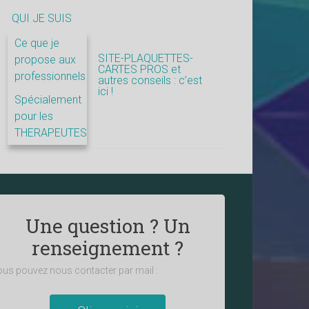
QUI JE SUIS
Ce que je
SITE-PLAQUETTES-
propose aux
CARTES PROS et
professionnels
autres conseils : c’est
ici !
Spécialement
pour les
THERAPEUTES
Une question ? Un
renseignement ?
us pouvez nous contacter par mail :