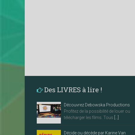
Des LIVRES à lire !
Découvrez Debowska Productions
Profitez de la possibilité de louer ou
télécharger les films. Tous
[…]
Décide ou décède par Karine Van