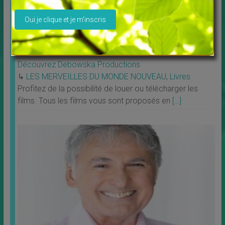
Veuillez laisser ce champ vide.
Découvrez Debowska Productions
↳
LES MERVEILLES DU MONDE NOUVEAU
,
Livres
Profitez de la possibilité de louer ou télécharger les
films. Tous les films vous sont proposés en
[…]