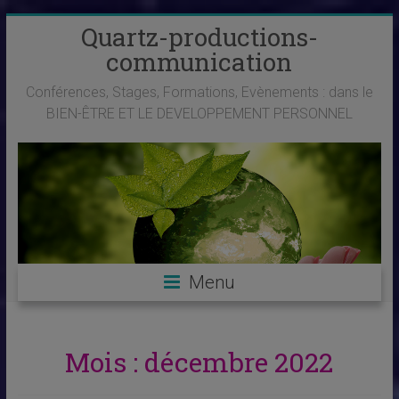
Skip
Quartz-productions-
to
communication
content
Conférences, Stages, Formations, Evènements : dans le
BIEN-ÊTRE ET LE DEVELOPPEMENT PERSONNEL
Menu
Mois :
décembre 2022