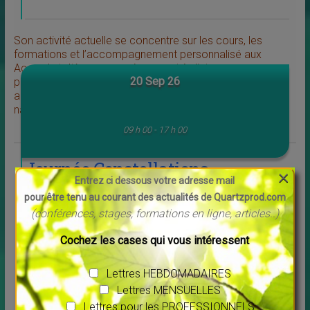
Son activité actuelle se concentre sur les cours, les
formations et l’accompagnement personnalisé aux
Accords toltèques en présence et à distance, pour
20 Sep 26
particuliers, professionnels et jeune public ainsi que des
accompagnements aux accords par la marche dans la
nature.
09 h 00 - 17 h 00
Journée Constellations
×
Entrez ci dessous votre adresse mail
Biodynamiques
pour être tenu au courant des actualités de Quartzprod.com
(conférences, stages, formations en ligne, articles..)
Cochez les cases qui vous intéressent
Lettres HEBDOMADAIRES
Lettres MENSUELLES
Lettres pour les PROFESSIONNELS