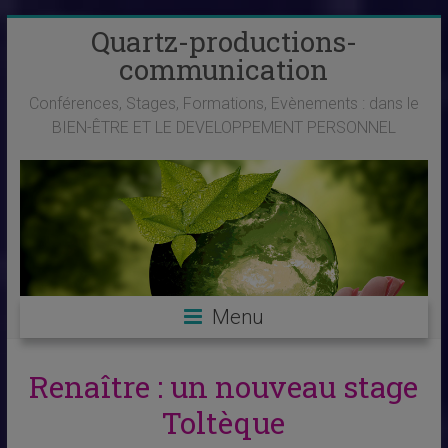
Skip
Quartz-productions-
to
communication
content
Conférences, Stages, Formations, Evènements : dans le
BIEN-ÊTRE ET LE DEVELOPPEMENT PERSONNEL
Menu
Renaître : un nouveau stage
Toltèque