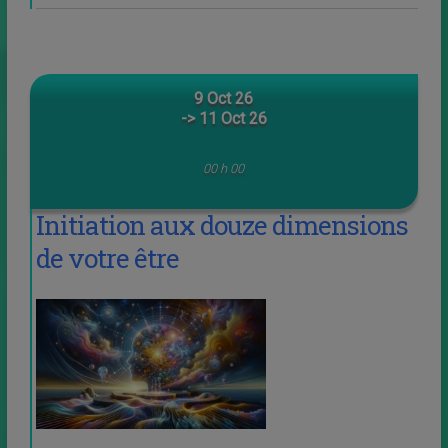
9 Oct 26
-> 11 Oct 26
00 h 00
Initiation aux douze dimensions
de votre être