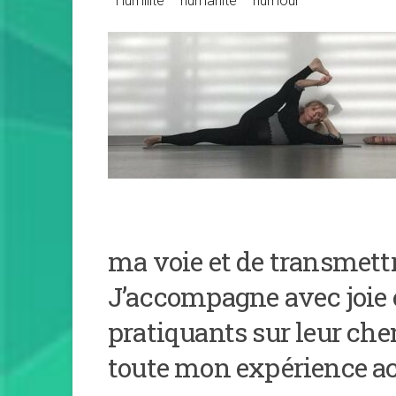
” Humilité – humanité – humour “
Veuillez lais
ma voie et de transmett
J’accompagne avec joie e
pratiquants sur leur che
toute mon expérience a