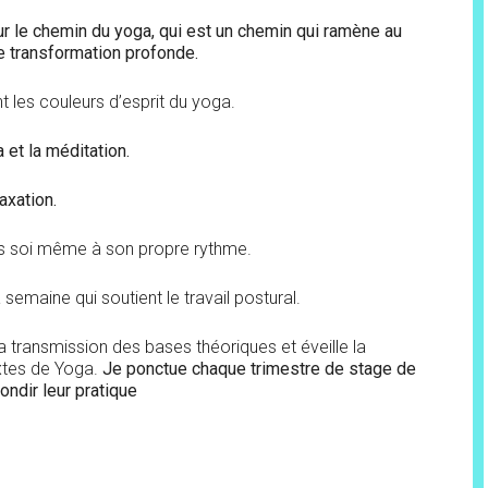
ur le chemin du yoga, qui est un chemin qui ramène au
e transformation profonde.
nt les couleurs d’esprit du yoga.
 et la méditation.
axation.
ers soi même à son propre rythme.
emaine qui soutient le travail postural.
Entrez ci dessous votre adresse mail
pour être tenu au courant des actualités de Quartzprod.com
 transmission des bases théoriques et éveille la
(conférences, stages, formations en ligne, articles..)
extes de Yoga.
Je ponctue chaque trimestre de stage de
ndir leur pratique
Cochez les cases qui vous intéressent
Lettres HEBDOMADAIRES
Lettres MENSUELLES
Lettres pour les PROFESSIONNELS