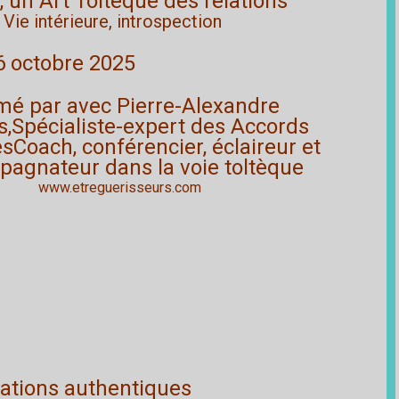
 un Art Toltéque des relations
ie intérieure, introspection
6 octobre 2025
mé par avec Pierre-Alexandre
s,Spécialiste-expert des Accords
sCoach, conférencier, éclaireur et
agnateur dans la voie toltèque
www.etreguerisseurs.com
lations authentiques