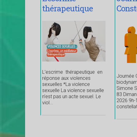
thérapeutique
Const
Biod
L’escrime thérapeutique en
Journée C
réponse aux violences
biodynam
sexuelles *La violence
Simone S
sexuelle La violence sexuelle
83 Diman
n’est pas un acte sexuel. Le
2026 9h-
viol...
constellat