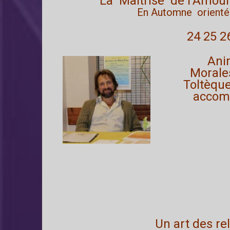
La Maitrise de l’Amour,
En Automne orienté V
24 25 2
Ani
Morale
Toltèque
accomp
Un art des re