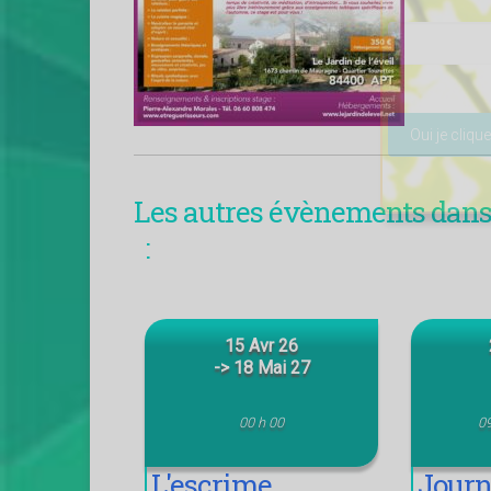
Veuillez lais
Les autres évènements dans 
:
15 Avr 26
-> 18 Mai 27
00 h 00
09
L'escrime
Jour