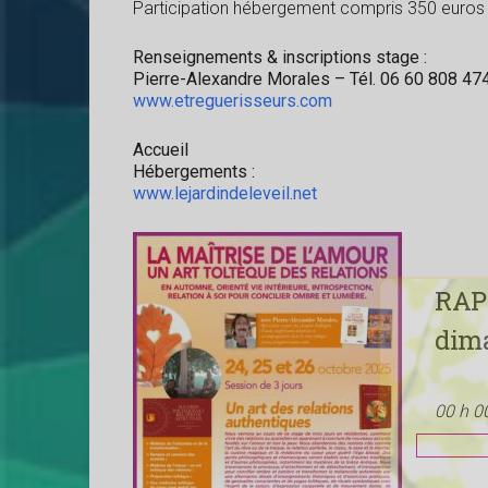
Participation hébergement compris 350 euros
Renseignements & inscriptions stage :
Pierre-Alexandre Morales – Tél. 06 60 808 47
www.etreguerisseurs.com
Accueil
Hébergements :
www.lejardindeleveil.net
RAP
dima
00 h 0