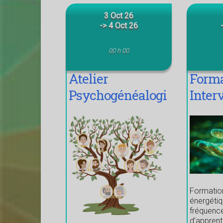
3 Oct 26
-> 4 Oct 26
00 h 00
Atelier
Forma
Psychogénéalogi
Inter
e
énerg
haute
Formation
énergétiq
fréquenc
d’appren