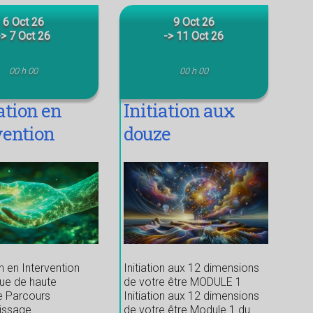
6 Oct 26
9 Oct 26
-> 7 Oct 26
-> 11 Oct 26
00 h 00
00 h 00
tion en
Initiation aux
vention
douze
étique de
dimensions de
 fréquence
votre être
 en Intervention
Initiation aux 12 dimensions
ue de haute
de votre être MODULE 1
e Parcours
Initiation aux 12 dimensions
tissage
de votre être Module 1 du