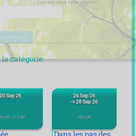
Laissez-nous votre courriel !
ser ce champ vide.
la catégorie
20 Sep 26
26 Sep 26
-> 28 Sep 26
 h 00 - 17 h 00
00 h 00
née
Dans les pas des