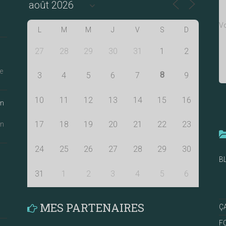
Vo
L
M
M
J
V
S
D
27
28
29
30
31
1
2
e
8
3
4
5
6
7
9
10
11
12
13
14
15
16
an
17
18
19
20
21
22
23
an
24
25
26
27
28
29
30
B
31
1
2
3
4
5
6
MES PARTENAIRES
Ç
F