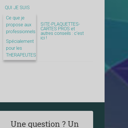
QUI JE SUIS
Ce que je
SITE-PLAQUETTES-
propose aux
CARTES PROS et
professionnels
autres conseils : c’est
ici !
Spécialement
pour les
THERAPEUTES
Une question ? Un