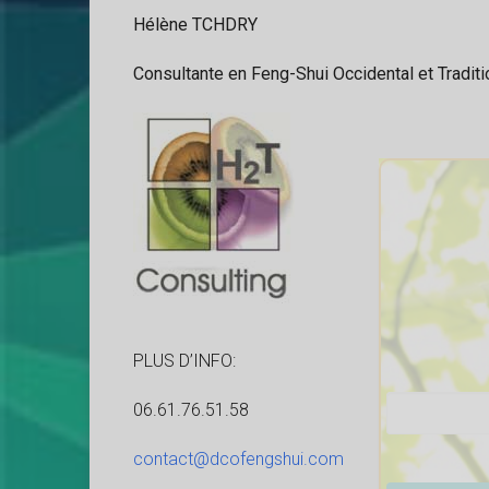
Hélène TCHDRY
Consultante en Feng-Shui Occidental et Traditi
PLUS D’INFO:
06.61.76.51.58
contact@dcofengshui.com
Veuillez lais