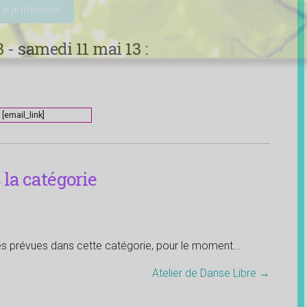
 - samedi 11 mai 13 :
[email_link]
la catégorie
tés prévues dans cette catégorie, pour le moment...
Atelier de Danse Libre
→