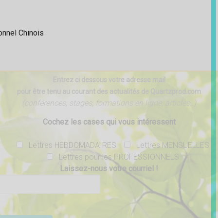
onnel Chinois
Entrez ci dessous votre adresse mail
pour être tenu au courant des actualités de Quartzprod.com
(conférences, stages, formations en ligne, articles..)
Cochez les cases qui vous intéressent
Lettres HEBDOMADAIRES
Lettres MENSUELLES
Lettres pour les PROFESSIONNELS
Laissez-nous votre courriel !
ser ce champ vide.