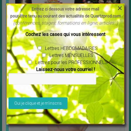
×
Entrez ci dessous votre adresse mail
pour être tenu au courant des actualités de Quartzprod.com
(conférences, stages, formations en ligne, articles..)
Cochez les cases qui vous intéressent
Découvrez Debowska Productions
Lettres HEBDOMADAIRES
↳
LES MERVEILLES DU MONDE NOUVEAU
,
Livres
Lettres MENSUELLES
Profitez de la possibilité de louer ou télécharger les
Lettres pour les PROFESSIONNELS
films. Tous les films vous sont proposés en
[…]
Laissez-nous votre courriel !
Veuillez laisser ce champ vide.