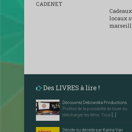
CADENET
Cadeaux 
locaux s
marseill
Des LIVRES à lire !
Découvrez Debowska Productions
Profitez de la possibilité de louer ou
télécharger les films. Tous
[…]
Décide ou décède par Karine Van