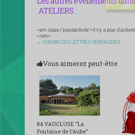
Les autres évènements dans 
ATELIERS :
<em class="pasdactivite">Il n'y a plus d'activi
</em>
←
CHEMIN DES LETTRES HEBRAIQUES
Vous aimerez peut-être
84 VAUCLUSE “La
Fontaine de l’Aube”