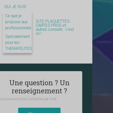
QUI JE SUIS
Ce que je
SITE-PLAQUETTES-
propose aux
CARTES PROS et
professionnels
autres conseils : c’est
ici !
Spécialement
pour les
THERAPEUTES
Une question ? Un
renseignement ?
us pouvez nous contacter par mail :