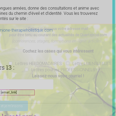
longues années, donne des consultations et anime avec
nes du chemin d’éveil et d’identité. Vous les trouverez
tés sur le site :
Entrez ci dessous votre adresse mail
mione-therapieholistique.com
pour être tenu au courant des actualités de Quartzprod.com
(conférences, stages, formations en ligne, articles..)
Cochez les cases qui vous intéressent
Lettres HEBDOMADAIRES
Lettres MENSUELLES
 13 :
Lettres pour les PROFESSIONNELS
Laissez-nous votre courriel !
[email_link]
ser ce champ vide.