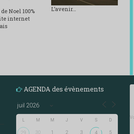
L’avenir…
de Noel 100%
ite internet
ais
AGENDA des évènements
Vo
L
M
M
J
V
S
D
30
1
2
3
5
29
4