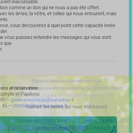
vent inaccessible.
ion comme un don qui ne nous a pas été offert.
c les âmes, la nôtre, et celles qui nous entourent, mais
ents
nce, vous découvrirez à quel point cette capacité innée
der.
ue vous puissiez entendre les messages qui vous sont
es que
r.
Entrez ci dessous votre adresse mail
ons et réservation:
pour être tenu au courant des actualités de Quartzprod.com
ophylle et Papillons
(conférences, stages, formations en ligne, articles..)
 95 –
genevieveortega@wanadoo.fr
7 45 –
christine@comturquoise.fr
Cochez les cases qui vous intéressent
Lettres HEBDOMADAIRES
Lettres MENSUELLES
TATION DE SYLVIE OUELLET
Lettres pour les PROFESSIONNELS