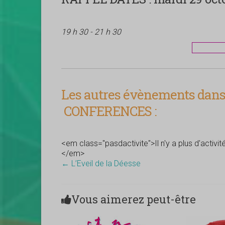
19 h 30 - 21 h 30
Les autres évènements dans 
CONFERENCES :
<em class="pasdactivite">Il n'y a plus d'activi
</em>
←
L’Eveil de la Déesse
Vous aimerez peut-être