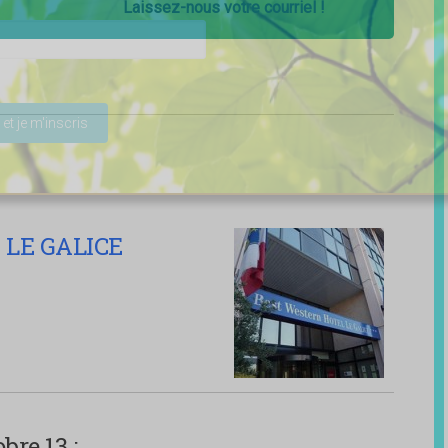
Laissez-nous votre courriel !
ser ce champ vide.
LE GALICE
bre 13 :