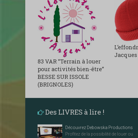
L’effond
Jacques
83 VAR “Terrain à louer
pour activités bien-être”
BESSE SUR ISSOLE
(BRIGNOLES)
Des LIVRES à lire !
Découvrez Debowska Productions
Profitez de la possibilité de louer ou