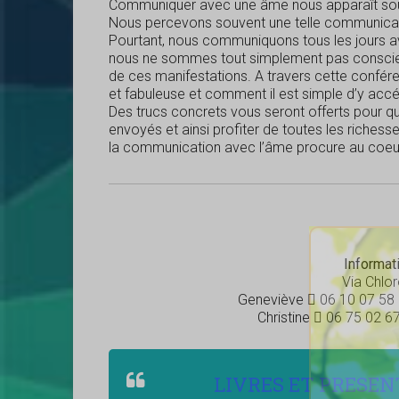
Communiquer avec une âme nous apparaît sou
Nous percevons souvent une telle communicat
Pourtant, nous communiquons tous les jours ave
nous ne sommes tout simplement pas consci
de ces manifestations. A travers cette confére
et fabuleuse et comment il est simple d’y accé
Des trucs concrets vous seront offerts pour q
envoyés et ainsi profiter de toutes les richess
la communication avec l’âme procure au coeu
Informati
Via Chlor
Geneviève  06 10 07 58
Christine  06 75 02 6
LIVRES ET PRESEN