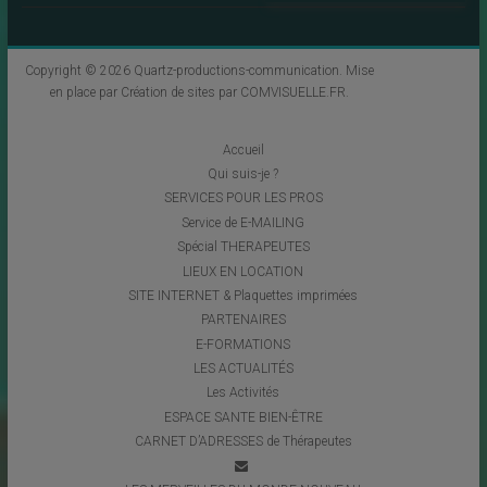
Copyright © 2026
Quartz-productions-communication
. Mise
en place par
Création de sites par COMVISUELLE.FR
.
Accueil
Qui suis-je ?
SERVICES POUR LES PROS
Service de E-MAILING
Spécial THERAPEUTES
LIEUX EN LOCATION
SITE INTERNET & Plaquettes imprimées
PARTENAIRES
E-FORMATIONS
LES ACTUALITÉS
Les Activités
ESPACE SANTE BIEN-ÊTRE
CARNET D’ADRESSES de Thérapeutes