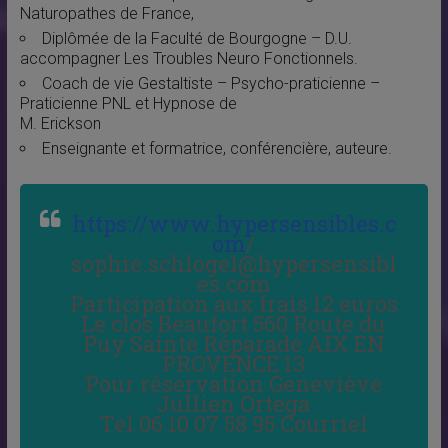
Naturopathes de France,
Diplômée de la Faculté de Bourgogne – D.U.
accompagner Les Troubles Neuro Fonctionnels.
Coach de vie Gestaltiste – Psycho-praticienne –
Praticienne PNL et Hypnose de
M. Erickson
Enseignante et formatrice, conférencière, auteure.
https://www.hypersensibles.c
om
/
sophie.schlogel@hypersensibl
es.com
Participation aux frais 12 euros
Le clos Beaufort 560 Route du
Puy Sainte Réparade AIX EN
PROVENCE 13
Pour réservation Geneviève
Jullien Ortega
Tel 06 10 07 58 95 Courriel