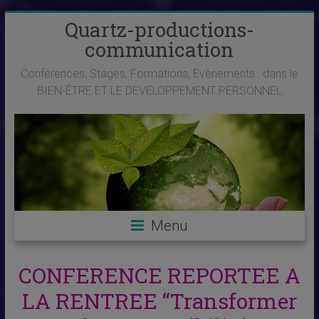
Skip
Quartz-productions-
to
communication
content
Conférences, Stages, Formations, Evènements : dans le
BIEN-ÊTRE ET LE DEVELOPPEMENT PERSONNEL
Menu
CONFERENCE REPORTEE A
LA RENTREE “Transformer