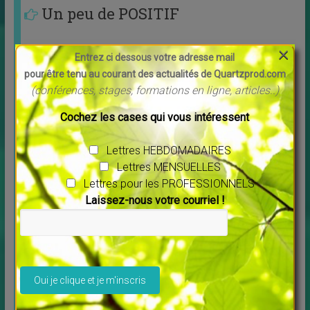
Un peu de POSITIF
×
Entrez ci dessous votre adresse mail
pour être tenu au courant des actualités de Quartzprod.com
(conférences, stages, formations en ligne, articles..)
Cochez les cases qui vous intéressent
Lettres HEBDOMADAIRES
Lettres MENSUELLES
Lettres pour les PROFESSIONNELS
Découvrez Debowska Productions
Laissez-nous votre courriel !
↳
LES MERVEILLES DU MONDE NOUVEAU
,
Livres
Profitez de la possibilité de louer ou télécharger les
films. Tous les films vous sont proposés en
[…]
Veuillez laisser ce champ vide.