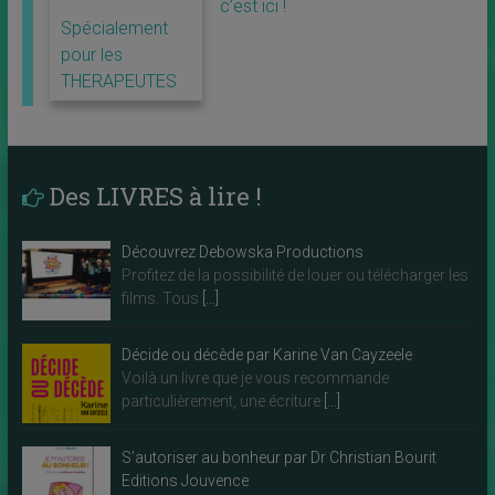
c’est ici !
Spécialement
pour les
THERAPEUTES
Des LIVRES à lire !
Découvrez Debowska Productions
Profitez de la possibilité de louer ou télécharger les
films. Tous
[…]
Décide ou décède par Karine Van Cayzeele
Voilà un livre que je vous recommande
particulièrement, une écriture
[…]
S’autoriser au bonheur par Dr Christian Bourit
Editions Jouvence