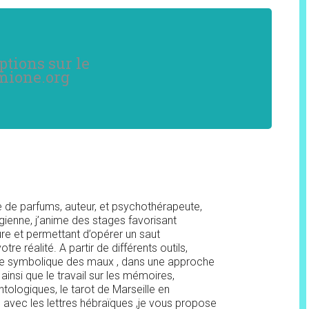
tions sur le
mione.org
Entrez ci dessous votre adresse mail
pour être tenu au courant des actualités de Quartzprod.com
ce de parfums, auteur, et psychothérapeute,
gienne, j’anime des stages favorisant
(conférences, stages, formations en ligne, articles..)
eure et permettant d’opérer un saut
Cochez les cases qui vous intéressent
tre réalité. A partir de différents outils,
ure symbolique des maux , dans une approche
ainsi que le travail sur les mémoires,
Lettres HEBDOMADAIRES
Lettres MENSUELLES
ntologiques, le tarot de Marseille en
Lettres pour les PROFESSIONNELS
avec les lettres hébraïques ,je vous propose