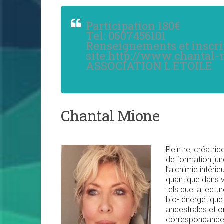
Participation 180€
Tel: 0607456101
Renseignements et inscrip
site:http://www.chantal-
ASSOCIATION L ETOILE
Chantal Mione
Peintre, créatri
de formation jun
l’alchimie intéri
quantique dans vo
tels que la lect
bio- énergétique 
ancestrales et o
correspondance 