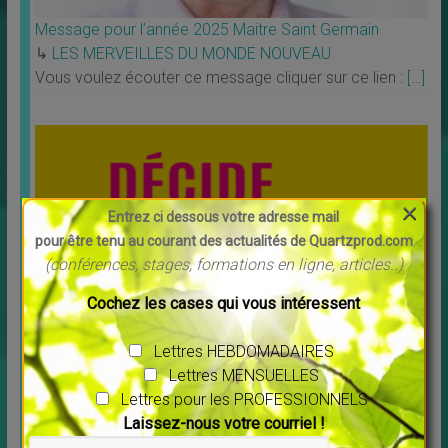
Message pour l’année 2025 Maitre Saint Germain
↳
LES MERVEILLES DU MONDE NOUVEAU
Vous voulez écouter ce message cliquer sur ce lien :
[…]
×
Entrez ci dessous votre adresse mail
pour être tenu au courant des actualités de Quartzprod.com
(conférences, stages, formations en ligne, articles..)
Cochez les cases qui vous intéressent
Décide ou décède par Karine Van Cayzeele
Lettres HEBDOMADAIRES
↳
LES MERVEILLES DU MONDE NOUVEAU
,
Livres
Lettres MENSUELLES
Voilà un livre que je vous recommande particulièrement,
Lettres pour les PROFESSIONNELS
une écriture légére pour dire ce qui est si
[…]
Laissez-nous votre courriel !