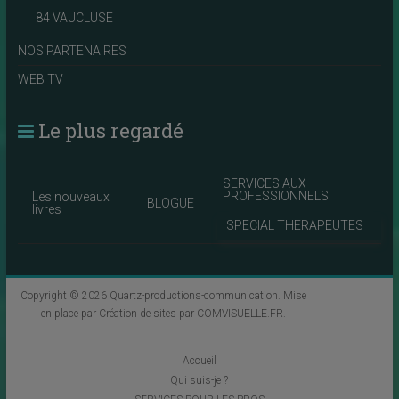
84 VAUCLUSE
NOS PARTENAIRES
WEB TV
Le plus regardé
SERVICES AUX
PROFESSIONNELS
Les nouveaux
BLOGUE
livres
SPECIAL THERAPEUTES
Copyright © 2026
Quartz-productions-communication
. Mise
en place par
Création de sites par COMVISUELLE.FR
.
Accueil
Qui suis-je ?