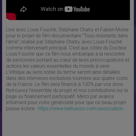
Live avec Louis Fouché, Stéphane Chatry et Fabien Moine
pour le projet de film-documentaire “Tous résistants dans
l’âme”, réalisé par Stéphane Chatry, avec Louis Fouché
comme intervenant principal. C’est aux côtés du Docteur
Louis Fouché que ce film nous embarque à la rencontre
de personnes portant au cœur de leurs préoccupations et
actions les valeurs essentielles du monde à venir.
L’éthique au sens noble du terme seront ainsi détaillés
dans des interviews exclusives tournées aux quatre coins
de la France. Le film sera financé à 100% par vos dons.
Retrouvez l’ensemble du projet et nos contributions sur la
page su financement participatif. Merci par avance
infiniment pour votre générosité pour que ce beau projet
puisse éclore :
https://www.helloasso.com/association…