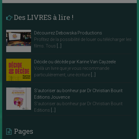
Des LIVRES à lire !
Découvrez Debowska Productions
Profitez de la possibilité de louer ou télécharger les
films. Tous
[…]
Décide ou décède par Karine Van Cayzeele
Voilà un livre que je vous recommande
particulièrement, une écriture
[…]
S’autoriser au bonheur par Dr Christian Bourit
Editions Jouvence
S’autoriser au bonheur par Dr Christian Bourit
Editions
[…]
Pages