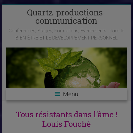
Skip
Quartz-productions-
to
communication
content
Conférences, Stages, Formations, Evènements : dans le
BIEN-ÊTRE ET LE DEVELOPPEMENT PERSONNEL
Menu
Tous résistants dans l’âme !
Louis Fouché