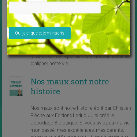
Brigitte Barberane
Voici un nouvel oracle crée par Vanessa
Veuillez laisser ce champ vide.
Mielckzareck et illustré par Brigitte Barberane
Réalisons notre extraordinaire mission de vie !
Les 60 messages inspirants et
magnifiquement illustrés du petit Oracle de la
Mission d’Âme répondent à un besoin essentiel
d’aligner notre vie
Nos maux sont notre
histoire
Nos maux sont notre histoire écrit par Christian
Flèche aux Editions Leduc « J’ai créé le
Décodage Biologique. Si vous aviez eu ma vie,
mon passé, mes expériences, mes parents,