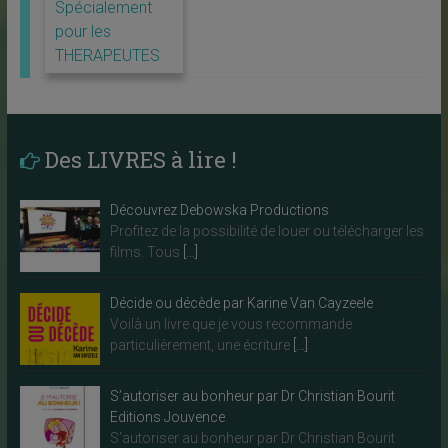
Spécialement
pour les
THERAPEUTES
Des LIVRES à lire !
Découvrez Debowska Productions
Profitez de la possibilité de louer ou télécharger les
films. Tous
[…]
Décide ou décède par Karine Van Cayzeele
Voilà un livre que je vous recommande
particulièrement, une écriture
[…]
S’autoriser au bonheur par Dr Christian Bourit
Editions Jouvence
S’autoriser au bonheur par Dr Christian Bourit