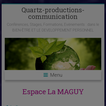
Skip
Quartz-productions-
to
communication
content
Conférences, Stages, Formations, Evènements : dans le
BIEN-ÊTRE ET LE DEVELOPPEMENT PERSONNEL
Menu
Espace La MAGUY