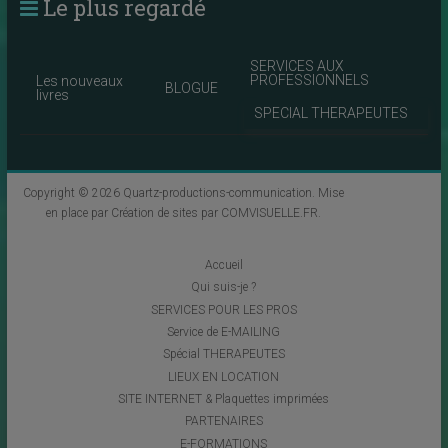
Le plus regardé
SERVICES AUX
PROFESSIONNELS
Les nouveaux
BLOGUE
livres
SPECIAL THERAPEUTES
Copyright © 2026
Quartz-productions-communication
. Mise
en place par
Création de sites par COMVISUELLE.FR
.
Accueil
Qui suis-je ?
SERVICES POUR LES PROS
Service de E-MAILING
Spécial THERAPEUTES
LIEUX EN LOCATION
SITE INTERNET & Plaquettes imprimées
PARTENAIRES
E-FORMATIONS