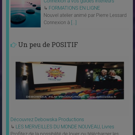
Connexion à vos guides intérieurs
↳
FORMATIONS EN LIGNE
Nouvel atelier animé par Pierre Lessard
Connexion à
[…]
Un peu de POSITIF
Découvrez Debowska Productions
↳
LES MERVEILLES DU MONDE NOUVEAU
,
Livres
Profitez de la possibilité de louer ou télécharger les