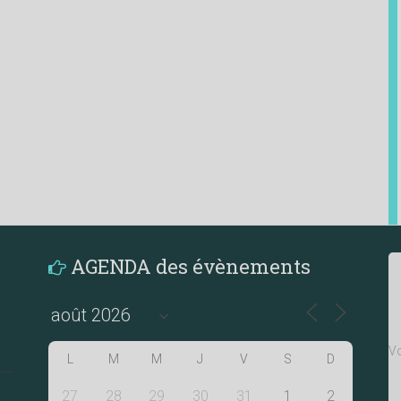
AGENDA des évènements
Vo
L
M
M
J
V
S
D
27
28
29
30
31
1
2