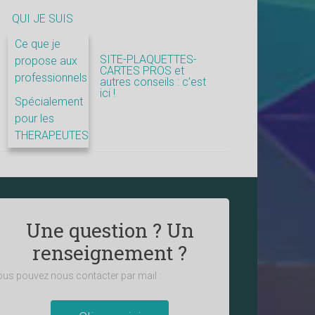
QUI JE SUIS
Ce que je
SITE-PLAQUETTES-
propose aux
CARTES PROS et
professionnels
autres conseils : c’est
ici !
Spécialement
pour les
THERAPEUTES
Une question ? Un
renseignement ?
us pouvez nous contacter par mail :