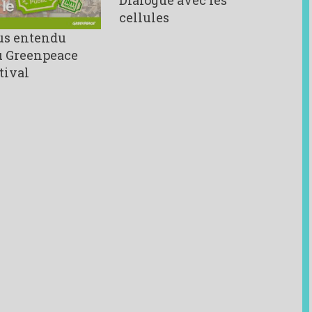
cellules
us entendu
u Greenpeace
tival