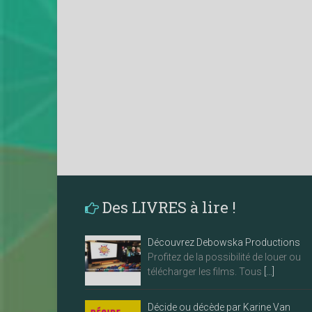
Des LIVRES à lire !
Découvrez Debowska Productions
Profitez de la possibilité de louer ou
télécharger les films. Tous
[…]
Décide ou décède par Karine Van