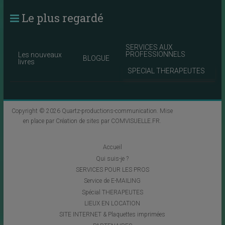
Le plus regardé
SERVICES AUX
PROFESSIONNELS
Les nouveaux
BLOGUE
livres
SPECIAL THERAPEUTES
Copyright © 2026
Quartz-productions-communication
. Mise
en place par
Création de sites par COMVISUELLE.FR
.
Accueil
Qui suis-je ?
SERVICES POUR LES PROS
Service de E-MAILING
Spécial THERAPEUTES
LIEUX EN LOCATION
SITE INTERNET & Plaquettes imprimées