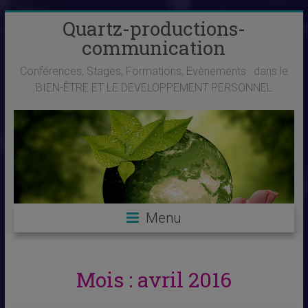
Skip
Quartz-productions-
to
communication
content
Conférences, Stages, Formations, Evènements : dans le
BIEN-ÊTRE ET LE DEVELOPPEMENT PERSONNEL
Menu
Mois :
avril 2016