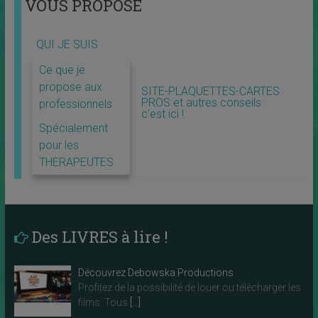
VOUS PROPOSE
QUI JE SUIS
Ce que je
propose aux
SITE-PLAQUETTES-CARTES
PROS et autres conseils :
professionnels
c’est ici !
Spécialement
pour les
THERAPEUTES
Des LIVRES à lire !
Découvrez Debowska Productions
Profitez de la possibilité de louer ou télécharger les
films. Tous
[…]