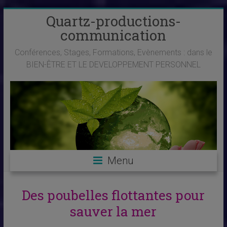
Skip
Quartz-productions-
to
communication
content
Conférences, Stages, Formations, Evènements : dans le
BIEN-ÊTRE ET LE DEVELOPPEMENT PERSONNEL
Menu
Des poubelles flottantes pour
sauver la mer