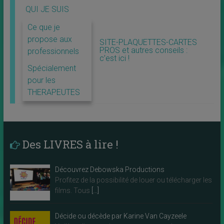
QUI JE SUIS
Ce que je
propose aux
SITE-PLAQUETTES-CARTES
PROS et autres conseils :
professionnels
c’est ici !
Spécialement
pour les
THERAPEUTES
Des LIVRES à lire !
Découvrez Debowska Productions
Profitez de la possibilité de louer ou télécharger les
films. Tous
[…]
Décide ou décède par Karine Van Cayzeele