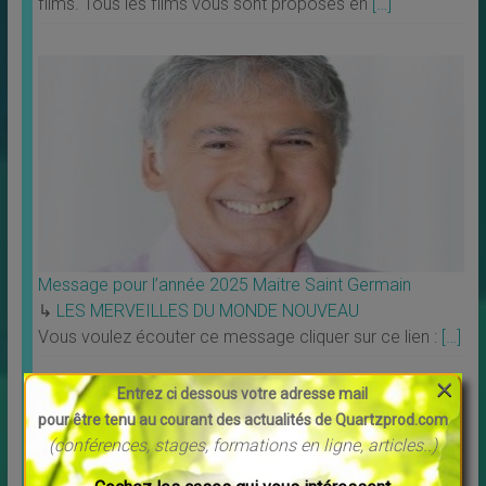
films. Tous les films vous sont proposés en
[…]
Message pour l’année 2025 Maitre Saint Germain
↳
LES MERVEILLES DU MONDE NOUVEAU
Vous voulez écouter ce message cliquer sur ce lien :
[…]
×
Entrez ci dessous votre adresse mail
pour être tenu au courant des actualités de Quartzprod.com
(conférences, stages, formations en ligne, articles..)