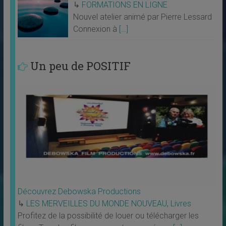
↳
FORMATIONS EN LIGNE
Nouvel atelier animé par Pierre Lessard
Connexion à
[…]
Un peu de POSITIF
Découvrez Debowska Productions
↳
LES MERVEILLES DU MONDE NOUVEAU
,
Livres
Profitez de la possibilité de louer ou télécharger les