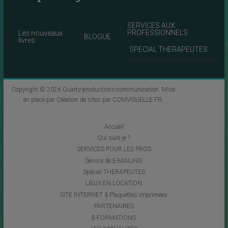
SERVICES AUX
PROFESSIONNELS
Les nouveaux
BLOGUE
livres
SPECIAL THERAPEUTES
Copyright © 2026
Quartz-productions-communication
. Mise
en place par
Création de sites par COMVISUELLE.FR
.
Accueil
Qui suis-je ?
SERVICES POUR LES PROS
Service de E-MAILING
Spécial THERAPEUTES
LIEUX EN LOCATION
SITE INTERNET & Plaquettes imprimées
PARTENAIRES
E-FORMATIONS