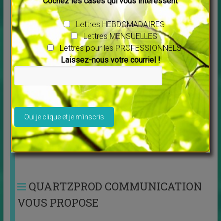
Cochez les cases qui vous intéressent
Lettres HEBDOMADAIRES
Lettres MENSUELLES
Lettres pour les PROFESSIONNELS
Laissez-nous votre courriel !
Décide ou décède par Karine Van Cayzeele
↳
LES MERVEILLES DU MONDE NOUVEAU
,
Livres
Voilà un livre que je vous recommande particulièrement,
une écriture légére pour dire ce qui est si
[…]
Veuillez laisser ce champ vide.
Accédez à quelques infos DU
SITE ESPACE SANTE BIEN-ÊTRE
QUARTZPROD COMMUNICATION
VOUS PROPOSE