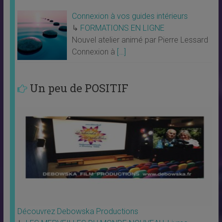
Connexion à vos guides intérieurs
↳
FORMATIONS EN LIGNE
Nouvel atelier animé par Pierre Lessard
Connexion à
[…]
Un peu de POSITIF
Découvrez Debowska Productions