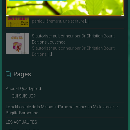
Décide ou décède par Karine Van Cayzeele
Voilà un livre que je vous recommande
particulièrement, une écriture
[…]
S’autoriser au bonheur par Dr Christian Bourit
Editions Jouvence
S’autoriser au bonheur par Dr Christian Bourit
Editions
[…]
Pages
Accueil Quartzprod
QUI SUIS-JE ?
Le petit oracle de la Mission d’Ame par Vanessa Mielczareck et
Brigitte Barberane
LES ACTUALITÉS