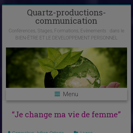
Skip
Quartz-productions-
to
communication
content
Conférences, Stages, Formations, Evènements : dans le
BIEN-ÊTRE ET LE DEVELOPPEMENT PERSONNEL
Menu
“Je change ma vie de femme”