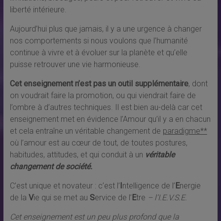
liberté intérieure.
Aujourd’hui plus que jamais, il y a une urgence à changer
nos comportements si nous voulons que l’humanité
continue à vivre et à évoluer sur la planète et qu’elle
puisse retrouver une vie harmonieuse.
Cet enseignement n’est pas un outil supplémentaire
, dont
on voudrait faire la promotion, ou qui viendrait faire de
l’ombre à d’autres techniques. Il est bien au-delà car cet
enseignement met en évidence l’Amour qu’il y a en chacun
et cela entraîne un véritable changement de
paradigme**
où l’amour est au cœur de tout, de toutes postures,
habitudes, attitudes, et qui conduit à un
véritable
changement de société.
C’est unique et novateur : c’est l’
I
ntelligence de l’
E
nergie
de la
V
ie qui se met au
S
ervice de l’
E
tre
– l’I.E.V.S.E.
Cet enseignement est un peu plus profond que la