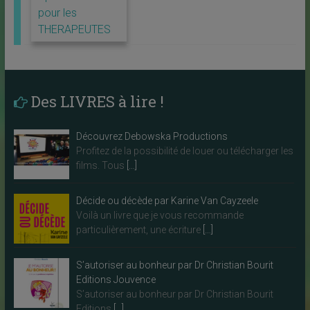
pour les
THERAPEUTES
Des LIVRES à lire !
Découvrez Debowska Productions
Profitez de la possibilité de louer ou télécharger les
films. Tous
[…]
Décide ou décède par Karine Van Cayzeele
Voilà un livre que je vous recommande
particulièrement, une écriture
[…]
S’autoriser au bonheur par Dr Christian Bourit
Editions Jouvence
S’autoriser au bonheur par Dr Christian Bourit
Editions
[…]