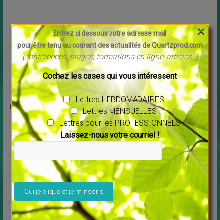
×
Entrez ci dessous votre adresse mail
←
“L’oiseau et l’enfant “
pour être tenu au courant des actualités de Quartzprod.com
(conférences, stages, formations en ligne, articles..)
Exclusif! La joie, selon Nassim Haramein, physicien
→
Cochez les cases qui vous intéressent
Lettres HEBDOMADAIRES
Vous aimerez peut-être
Lettres MENSUELLES
Lettres pour les PROFESSIONNELS
Laissez-nous votre courriel !
Veuillez laisser ce champ vide.