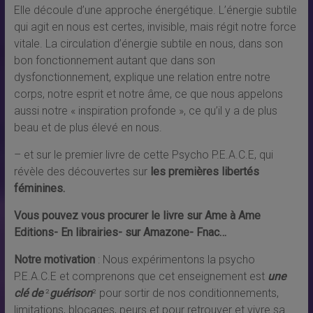
Elle découle d’une approche énergétique. L’énergie subtile
qui agit en nous est certes, invisible, mais régit notre force
vitale. La circulation d’énergie subtile en nous, dans son
bon fonctionnement autant que dans son
dysfonctionnement, explique une relation entre notre
corps, notre esprit et notre âme, ce que nous appelons
aussi notre « inspiration profonde », ce qu’il y a de plus
beau et de plus élevé en nous.
– et sur le premier livre de cette Psycho P.E.A.C.E, qui
révèle des découvertes sur
les premières libertés
féminines.
Vous pouvez vous procurer le livre sur Ame
à
Ame
Editions- En librairies- sur Amazone- Fnac
…
Notre motivation
: Nous expérimentons la psycho
P.E.A.C.E et comprenons que cet enseignement est
une
clé de
²
guérison
² pour sortir de nos conditionnements,
limitations, blocages, peurs et pour retrouver et vivre sa