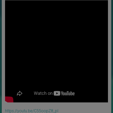
https://youtu.be/C55oopZ8_pI