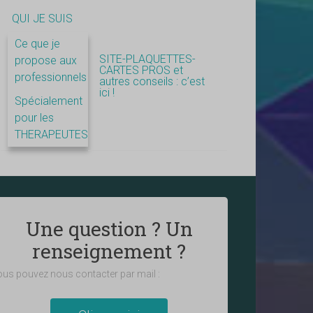
QUI JE SUIS
Ce que je
SITE-PLAQUETTES-
propose aux
CARTES PROS et
professionnels
autres conseils : c’est
ici !
Spécialement
pour les
THERAPEUTES
Une question ? Un
renseignement ?
us pouvez nous contacter par mail :