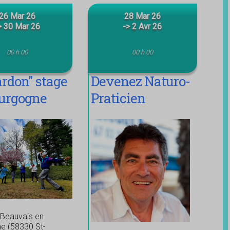
26 Mar 26
28 Mar 26
> 30 Mar 26
-> 2 Avr 26
00 h 00
00 h 00
ardon" stage
Devenez Naturo-
urgogne
Praticien
Méthode JMV
Synthèse de
Naturopathie et
Médecine
chinoise
 Beauvais en
e (58330 St-