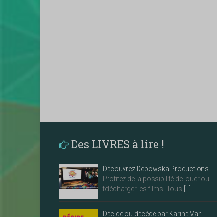
Des LIVRES à lire !
Découvrez Debowska Productions
Profitez de la possibilité de louer ou
télécharger les films. Tous
[…]
Décide ou décède par Karine Van