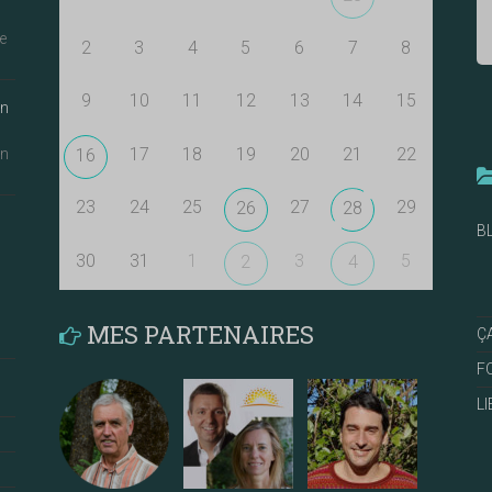
e
2
3
4
5
6
7
8
9
10
11
12
13
14
15
an
17
18
19
20
21
22
16
an
23
24
25
27
29
26
28
B
30
31
1
3
5
2
4
MES PARTENAIRES
Ç
F
L