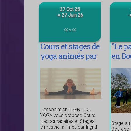
27 Oct 25
-> 27 Juin 26
-
00 h 00
Cours et stages de
"Le p
yoga animés par
en Bo
Ingrid H,
professeur de
yoga diplômé
L'association ESPRIT DU
YOGA vous propose Cours
Hebdomadaires et Stages
Stage au
trimestriel animés par Ingrid
Bourgogn