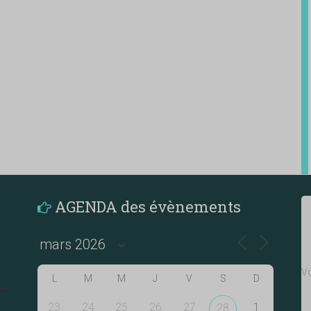
AGENDA des évènements
Vo
L
M
M
J
V
S
D
23
24
25
26
27
1
28