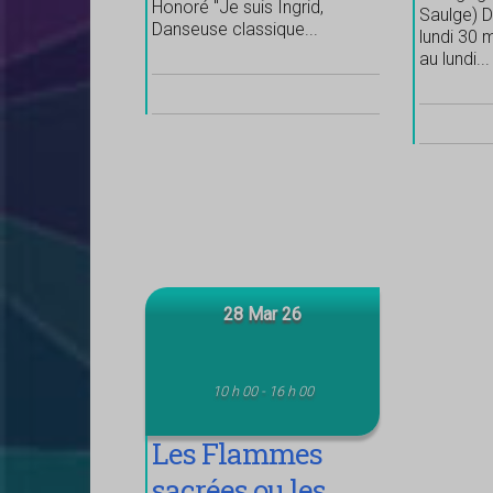
Honoré "Je suis Ingrid,
Saulge) D
Danseuse classique...
lundi 30 m
au lundi...
28 Mar 26
10 h 00 - 16 h 00
Les Flammes
sacrées ou les