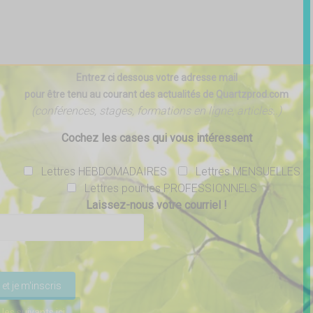
Entrez ci dessous votre adresse mail
pour être tenu au courant des actualités de Quartzprod.com
(conférences, stages, formations en ligne, articles..)
Cochez les cases qui vous intéressent
Lettres HEBDOMADAIRES
Lettres MENSUELLES
Lettres pour les PROFESSIONNELS
Laissez-nous votre courriel !
ser ce champ vide.
 les suivants ici