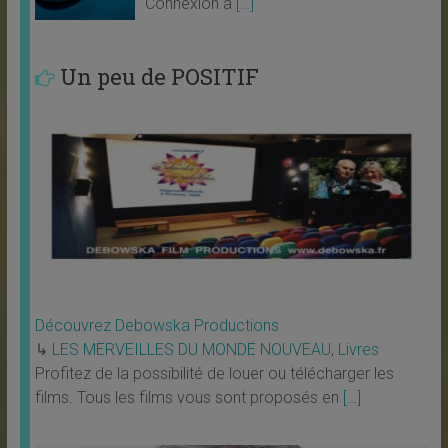
Connexion à
[…]
Un peu de POSITIF
Découvrez Debowska Productions
↳
LES MERVEILLES DU MONDE NOUVEAU
,
Livres
Profitez de la possibilité de louer ou télécharger les
films. Tous les films vous sont proposés en
[…]