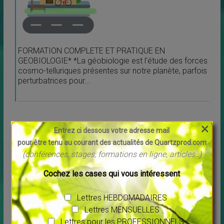
FORMATION COMPLETE ET PRATIQUE EN
GEOBIOLOGIE* *La géobiologie est l’étude des forces
cosmo-telluriques présentes sur notre planète, parfois
perturbatrices pour...
×
Entrez ci dessous votre adresse mail
pour être tenu au courant des actualités de Quartzprod.com
11 Oct 26
(conférences, stages, formations en ligne, articles..)
-> 21 Oct 26
Cochez les cases qui vous intéressent
00 h 00
Lettres HEBDOMADAIRES
Lise Côté nous invite en Arizona
Lettres MENSUELLES
Lettres pour les PROFESSIONNELS