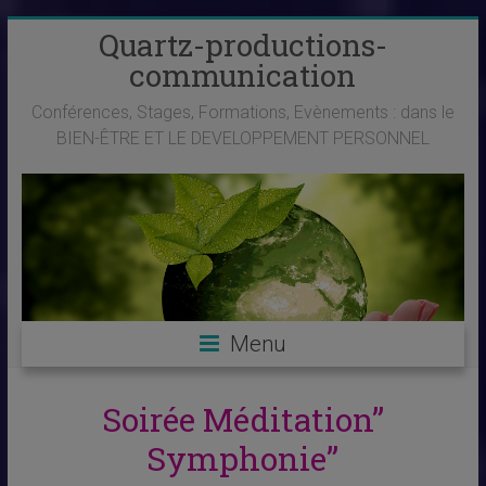
Skip
Quartz-productions-
to
communication
content
Conférences, Stages, Formations, Evènements : dans le
BIEN-ÊTRE ET LE DEVELOPPEMENT PERSONNEL
Menu
Soirée Méditation”
Symphonie”