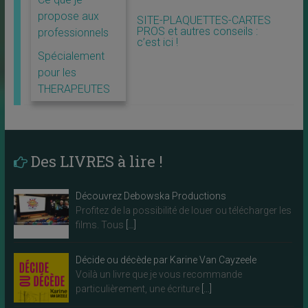
propose aux
SITE-PLAQUETTES-CARTES
PROS et autres conseils :
professionnels
c’est ici !
Spécialement
pour les
THERAPEUTES
Des LIVRES à lire !
Découvrez Debowska Productions
Profitez de la possibilité de louer ou télécharger les
films. Tous
[…]
Décide ou décède par Karine Van Cayzeele
Voilà un livre que je vous recommande
particulièrement, une écriture
[…]