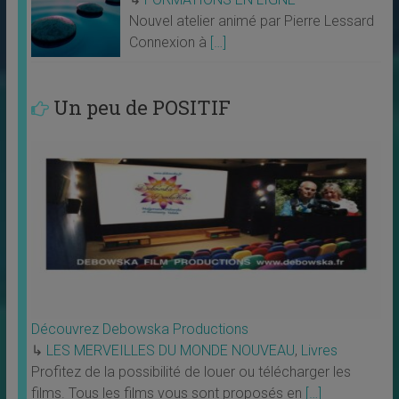
Nouvel atelier animé par Pierre Lessard
Connexion à
[…]
Un peu de POSITIF
Découvrez Debowska Productions
↳
LES MERVEILLES DU MONDE NOUVEAU
,
Livres
Profitez de la possibilité de louer ou télécharger les
films. Tous les films vous sont proposés en
[…]