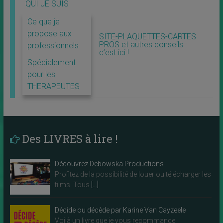
QUI JE SUIS
Ce que je
propose aux
SITE-PLAQUETTES-CARTES
PROS et autres conseils :
professionnels
c’est ici !
Spécialement
pour les
THERAPEUTES
Des LIVRES à lire !
Découvrez Debowska Productions
Profitez de la possibilité de louer ou télécharger les
films. Tous
[…]
Décide ou décède par Karine Van Cayzeele
Voilà un livre que je vous recommande