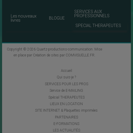
SERVICES AUX
PROFESSIONNELS
Les nouveaux
BLOGUE
livres
SPECIAL THERAPEUTES
Copyright © 2026
Quartz-productions-communication
. Mise
en place par
Création de sites par COMVISUELLE.FR
.
Accueil
Qui suis-je ?
SERVICES POUR LES PROS
Service de E-MAILING
Spécial THERAPEUTES
LIEUX EN LOCATION
SITE INTERNET & Plaquettes imprimées
PARTENAIRES
E-FORMATIONS
LES ACTUALITÉS