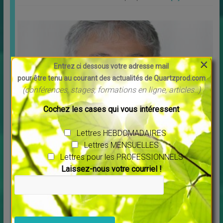
×
Entrez ci dessous votre adresse mail
pour être tenu au courant des actualités de Quartzprod.com
(conférences, stages, formations en ligne, articles..)
Cochez les cases qui vous intéressent
Message pour l’année 2025 Maitre Saint Germain
Lettres HEBDOMADAIRES
↳
LES MERVEILLES DU MONDE NOUVEAU
Lettres MENSUELLES
Vous voulez écouter ce message cliquer sur ce lien :
[…]
Lettres pour les PROFESSIONNELS
Laissez-nous votre courriel !
Veuillez laisser ce champ vide.