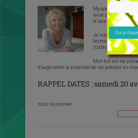
Myope et astigmate de
avoir participé à un at
ni lunettes, ni lentilles
Veuillez lais
Je suis maître-ensei
techniques énergétiqu
l’Ostéopathie Bioéner
Mon but est de partag
d’augmenter le potentiel de vie présent en cha
RAPPEL DATES :
samedi 20 avri
toute la journée