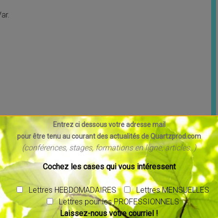
ar.
Entrez ci dessous votre adresse mail
pour être tenu au courant des actualités de Quartzprod.com
(conférences, stages, formations en ligne, articles..)
Cochez les cases qui vous intéressent
Lettres HEBDOMADAIRES
Lettres MENSUELLES
Lettres pour les PROFESSIONNELS
Laissez-nous votre courriel !