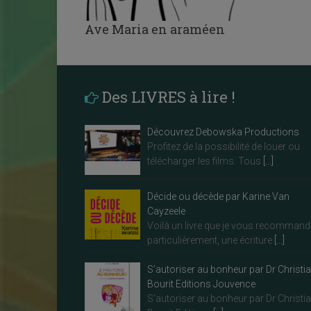
Ave Maria en araméen
Des LIVRES à lire !
Découvrez Debowska Productions
Profitez de la possibilité de louer ou
télécharger les films. Tous
[…]
Décide ou décède par Karine Van
Cayzeele
Voilà un livre que je vous recommand
particulièrement, une écriture
[…]
S’autoriser au bonheur par Dr Christi
Bourit Editions Jouvence
S’autoriser au bonheur par Dr Christi