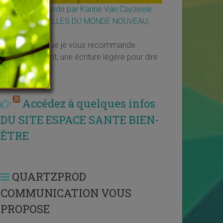
Décide ou décède par Karine Van Cayzeele
↳
LES MERVEILLES DU MONDE NOUVEAU
,
Livres
Voilà un livre que je vous recommande
particulièrement, une écriture légére pour dire
ce qui est si
[…]
Accédez à quelques infos
DU SITE ESPACE SANTE BIEN-
ÊTRE
QUARTZPROD
COMMUNICATION VOUS
PROPOSE