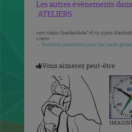
Les autres évènements dans 
ATELIERS :
<em class="pasdactivite">Il n'y a plus d'activi
</em>
←
Solutions préventives pour une santé globa
Vous aimerez peut-être
IMAGIN