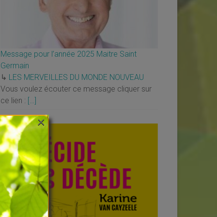
Message pour l’année 2025 Maitre Saint
Germain
↳
LES MERVEILLES DU MONDE NOUVEAU
Vous voulez écouter ce message cliquer sur
ce lien :
[…]
×