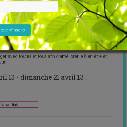
puis l’enfance, j’ai porté lunettes et lentilles. Après
elier de la vue il y a 20 ans environ, je n’ai plus porté plus
.
ser ce champ vide.
gnant Reiki Usui et Karuna, formée également à d’autres
es dont la Thérapie d’Energie Intégrée et les Bars,
gétique Cellulaire entre autres.
er avec toutes et tous afin d’améliorer le bien-être et
cun.
l 13 - dimanche 21 avril 13 :
[email_link]