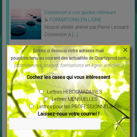
Connexion à vos guides intérieurs
↳
FORMATIONS EN LIGNE
Nouvel atelier animé par Pierre Lessard
Connexion à
[…]
×
Entrez ci dessous votre adresse mail
Un peu de POSITIF
pour être tenu au courant des actualités de Quartzprod.com
(conférences, stages, formations en ligne, articles..)
Cochez les cases qui vous intéressent
Lettres HEBDOMADAIRES
Lettres MENSUELLES
Lettres pour les PROFESSIONNELS
Laissez-nous votre courriel !
Découvrez Debowska Productions