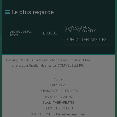
Le plus regardé
SERVICES AUX
PROFESSIONNELS
Les nouveaux
BLOGUE
livres
SPECIAL THERAPEUTES
Copyright © 2026
Quartz-productions-communication
. Mise
en place par
Création de sites par COMVISUELLE.FR
.
Accueil
Qui suis-je ?
SERVICES POUR LES PROS
Service de E-MAILING
Spécial THERAPEUTES
LIEUX EN LOCATION
SITE INTERNET & Plaquettes imprimées