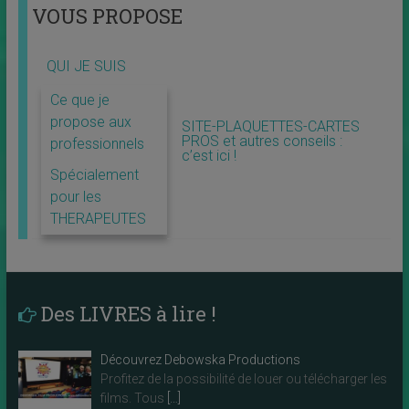
VOUS PROPOSE
QUI JE SUIS
Ce que je
propose aux
SITE-PLAQUETTES-CARTES
PROS et autres conseils :
professionnels
c’est ici !
Spécialement
pour les
THERAPEUTES
Des LIVRES à lire !
Découvrez Debowska Productions
Profitez de la possibilité de louer ou télécharger les
films. Tous
[…]