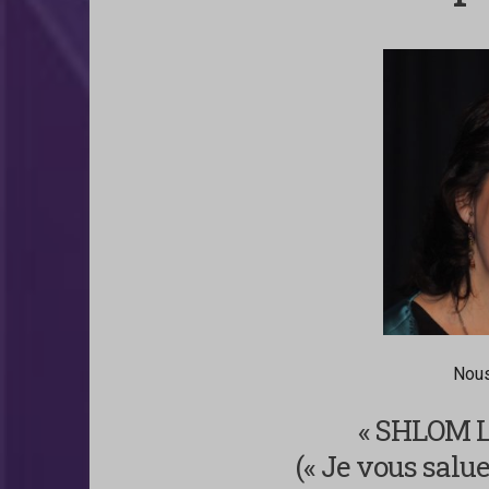
Nous
« SHLOM 
(« Je vous salu