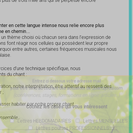
s plus de trois mille ans qui se perpétue encore
anter en cette langue intense nous relie encore plus
me en chemin….
 un thème choisi où chacun sera dans l’expression de
ns font réagir nos cellules qui possèdent leur propre
ourquoi entre autres, certaines fréquences musicales nous
laise.
rcices d’une technique spécifique, nous
ts du chant :
Entrez ci dessous votre adresse mail
ion, notre interprétation, être attentif au ressenti des
pour être tenu au courant des actualités de Quartzprod.com
 ;
(conférences, stages, formations en ligne, articles..)
isser habiter par notre propre chant…
Cochez les cases qui vous intéressent
ensemble…
Lettres HEBDOMADAIRES
Lettres MENSUELLES
Lettres pour les PROFESSIONNELS