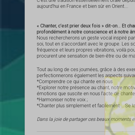
C’est une tradition essentiellement orale depui
aujourd’hui en France et bien sûr en Orient….
« Chanter, c’est prier deux fois » dit-on… Et ch
profondément à notre conscience et à notre â
Nous rechercherons un geste vocal inspiré par
soi, tout en s’accordant avec le groupe. Les so
fréquence et leurs propres vibrations, voilà p
procurent une sensation de bien-être ou de ma
Tout au long de ces journées, grâce à des exe
perfectionnerons également les aspects suivan
*Comprendre ce qui chante en nous
*Explorer notre présence au chant, notre motivat
émotions que suscite en nous l’acte de chanter
*Harmoniser notre voix ;
*Chanter plus simplement et facilement … Se la
Dans la joie de partager ces beaux moments 