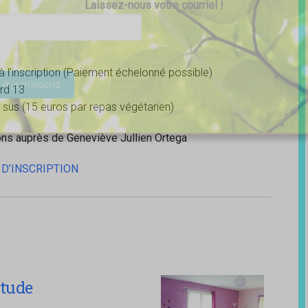
Laissez-nous votre courriel !
ser ce champ vide.
à l’inscription (Paiement échelonné possible)
rd 13
 sus (15 euros par repas végétarien)
ons auprès de Geneviève Jullien Ortega
 D’INSCRIPTION
itude