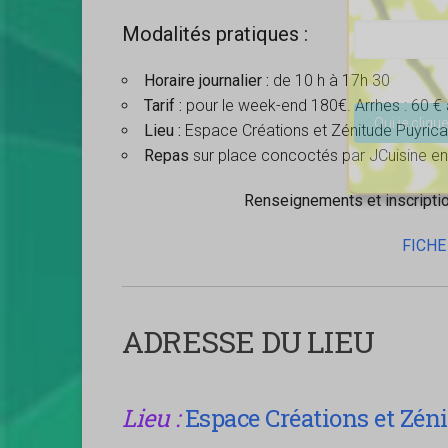
Modalités pratiques :
Horaire journalier :
de 10 h à 17h 30
Veuillez lais
Tarif :
pour le week-end 180€. Arrhes : 60 € 
Lieu :
Espace Créations et Zénitude Puyrica
Repas
sur place concoctés par JCuisine en
Renseignements et inscripti
FICHE
ADRESSE DU LIEU
Lieu :
Espace Créations et Zén