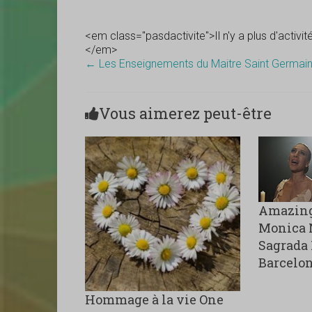
<em class="pasdactivite">Il n'y a plus d'activi
</em>
←
Les Enseignements du Maitre Saint Germai
Vous aimerez peut-être
Amazing
Monica N
Sagrada 
Barcelo
Hommage à la vie One