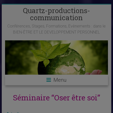
Skip
Quartz-productions-
to
communication
content
Conférences, Stages, Formations, Evènements : dans le
BIEN-ÊTRE ET LE DEVELOPPEMENT PERSONNEL
Menu
Séminaire “Oser être soi”