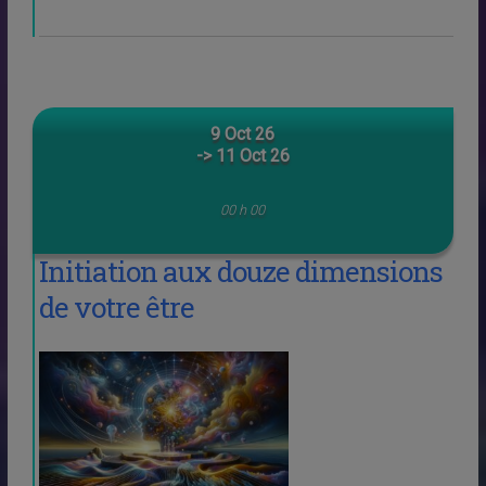
9 Oct 26
-> 11 Oct 26
00 h 00
Initiation aux douze dimensions
de votre être