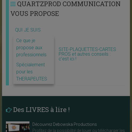
QUARTZPROD COMMUNICATION
VOUS PROPOSE
QUI JE SUIS
Ce que je
propose aux
SITE-PLAQUETTES-CARTES
PROS et autres conseils :
professionnels
c’est ici !
Spécialement
pour les
THERAPEUTES
Des LIVRES à lire !
Découvrez Debowska Productions
Profitez de la possibilité de louer ou télécharger les