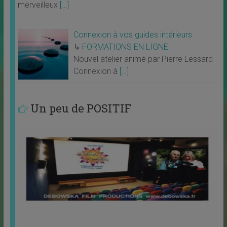
merveilleux
[…]
Connexion à vos guides intérieurs
↳
FORMATIONS EN LIGNE
Nouvel atelier animé par Pierre Lessard
Connexion à
[…]
Un peu de POSITIF